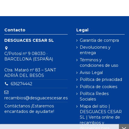
Contacto
Legal
DESGUACES CESAR SL
Garantía de compra
Devoluciones y
entrega
C/Potosí nº 9 08030 ·
BARCELONA (ESPAÑA)
Términos y
condiciones de uso
Ctra. Mataró nº 83 – SANT
Aviso Legal
ADRIÀ DEL BESÒS
Política de privacidad
636274442
Política de cookies
Política Redes
recambios@desguacescesar.es
Sociales
Contáctanos ¡Estaremos
Mapa del sitio |
encantados de ayudarte!
DESGUACES CESAR
SL | Venta online de
recambios y
despieces para