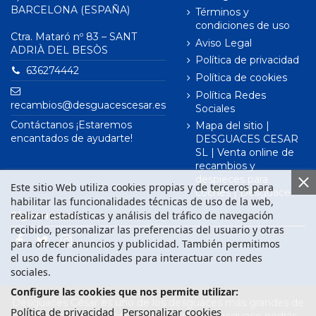
BARCELONA (ESPAÑA)
Términos y
condiciones de uso
Ctra. Mataró nº 83 – SANT
Aviso Legal
ADRIÀ DEL BESÒS
Política de privacidad
636274442
Política de cookies
Política Redes
recambios@desguacescesar.es
Sociales
Contáctanos ¡Estaremos
Mapa del sitio |
encantados de ayudarte!
DESGUACES CESAR
SL | Venta online de
recambios y
despieces para
Este sitio Web utiliza cookies propias y de terceros para
coches | Desguace
habilitar las funcionalidades técnicas de uso de la web,
realizar estadísticas y análisis del tráfico de navegación
Síguenos en
recibido, personalizar las preferencias del usuario y otras
para ofrecer anuncios y publicidad. También permitimos
el uso de funcionalidades para interactuar con redes
sociales.
Configure las cookies que nos permite utilizar:
Desguaces César es uno de los desguaces más grandes de
Política de privacidad
Personalizar cookies