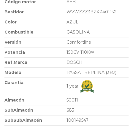
Código motor
AEB
Bastidor
WVWZZZ3BZXP401156
Color
AZUL
Combustible
GASOLINA
Versión
Comfortline
Potencia
150CV 110KW
Ref.Marca
BOSCH
Modelo
PASSAT BERLINA (3B2)
Garantia
1 year
Almacén
50011
SubAlmacén
683
SubSubAlmacén
100149547