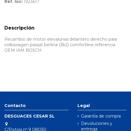
Ref. loc:
1923617
Descripción
Recambio de motor elevalunas delantero derecho para
volkswagen passat berlina (3b2) comfortline referencia
OEM IAM BOSCH
Contacto
Legal
DESGUACES CESAR SL
Garantía de compra
Devoluciones y
entrega
C/Potosí nº 9 08030 ·