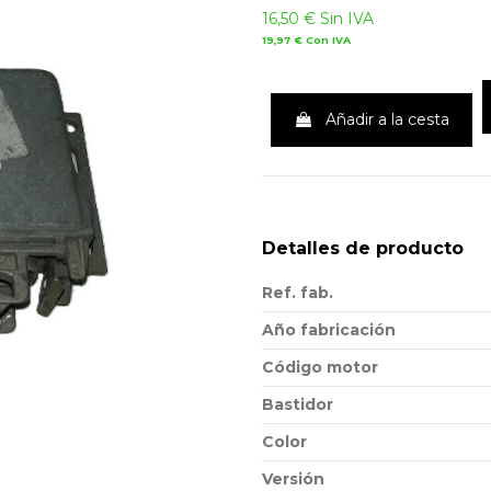
16,50 €
Sin IVA
19,97 €
Con IVA
Añadir a la cesta
Detalles de producto
Ref. fab.
Año fabricación
Código motor
Bastidor
Color
Versión