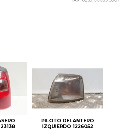
IAM 0265100039 5881
ASERO
PILOTO DELANTERO
23138
IZQUIERDO 1226052