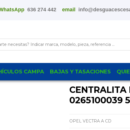
WhatsApp
636 274 442
email
info@desguacescesa
HÍCULOS CAMPA
BAJAS Y TASACIONES
QUI
CENTRALITA
0265100039 
OPEL VECTRA A CD