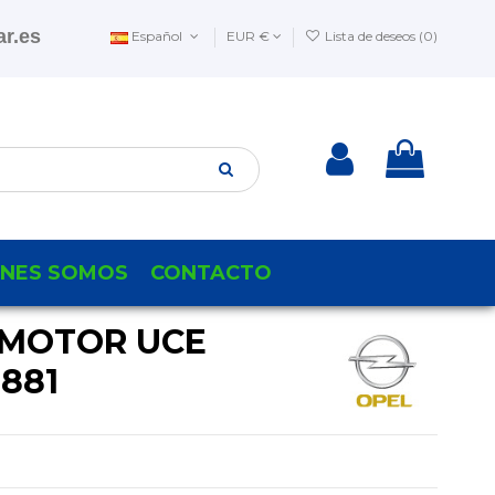
r.es
Español
EUR €
Lista de deseos (
0
)
ENES SOMOS
CONTACTO
 MOTOR UCE
5881