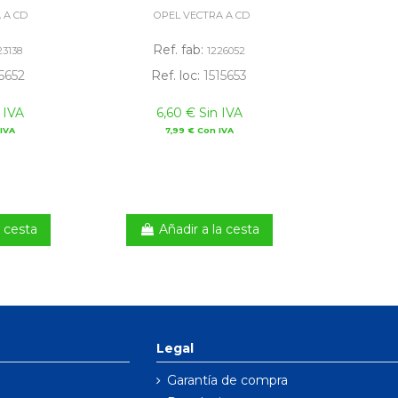
 A CD
OPEL VECTRA A CD
Ref. fab:
23138
1226052
5652
Ref. loc:
1515653
 IVA
6,60 € Sin IVA
IVA
7,99 € Con IVA
a cesta
Añadir a la cesta
Legal
Garantía de compra