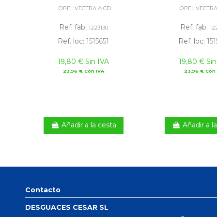
OPEL VECTRA A CD
OPEL VECTRA
Ref. fab:
Ref. fab:
1223130
12
Ref. loc:
1515651
Ref. loc:
151
19,80 € Sin IVA
19,80 € Sin
23,96 € Con IVA
23,96 € Con 
Añadir a la cesta
Añadir a l
Contacto
DESGUACES CESAR SL