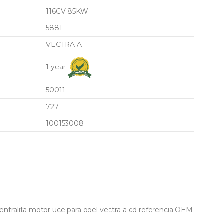
116CV 85KW
5881
VECTRA A
1 year
50011
727
100153008
ralita motor uce para opel vectra a cd referencia OEM