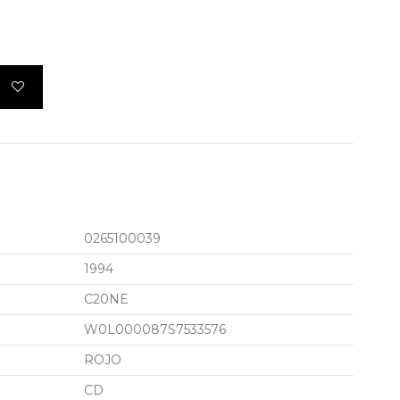
0265100039
1994
C20NE
W0L000087S7533576
ROJO
CD