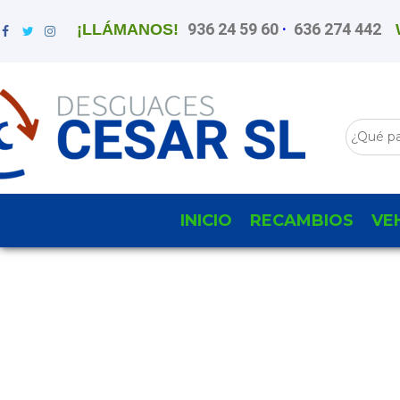
936 24 59 60
·
636 274 442
¡LLÁMANOS!
INICIO
RECAMBIOS
VE