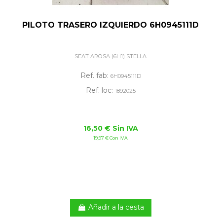
PILOTO TRASERO IZQUIERDO 6H0945111D
SEAT AROSA (6H1) STELLA
Ref. fab:
6H0945111D
Ref. loc:
1892025
16,50 € Sin IVA
19,97 € Con IVA
Añadir a la cesta