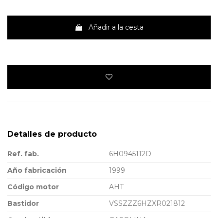
Añadir a la cesta
Detalles de producto
Ref. fab.
6H0945112D
Año fabricación
1999
Código motor
AHT
Bastidor
VSSZZZ6HZXR021812