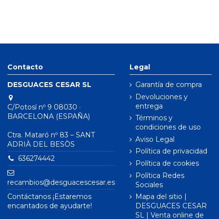
Contacto
Legal
DESGUACES CESAR SL
Garantía de compra
Devoluciones y
entrega
C/Potosí nº 9 08030 ·
BARCELONA (ESPAÑA)
Términos y
condiciones de uso
Ctra. Mataró nº 83 – SANT
Aviso Legal
ADRIÀ DEL BESÒS
Política de privacidad
636274442
Política de cookies
Política Redes
recambios@desguacescesar.es
Sociales
Contáctanos ¡Estaremos
Mapa del sitio |
encantados de ayudarte!
DESGUACES CESAR
SL | Venta online de