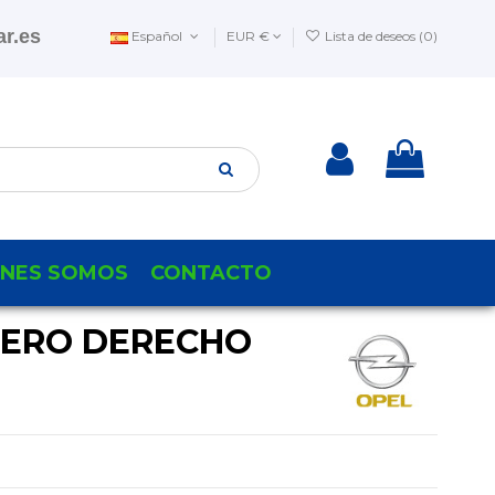
r.es
Español
EUR €
Lista de deseos (
0
)
ENES SOMOS
CONTACTO
SERO DERECHO