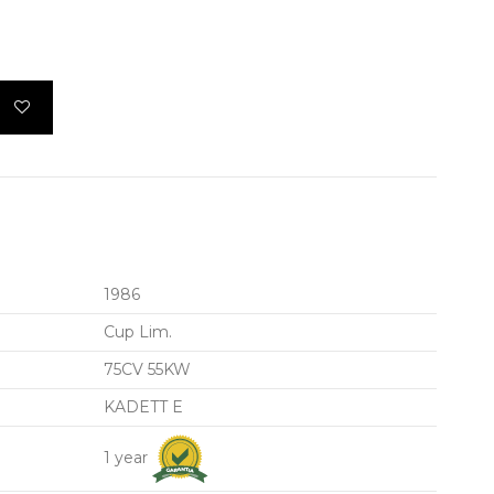
1986
Cup Lim.
75CV 55KW
KADETT E
1 year