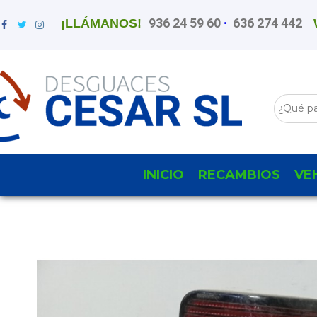
936 24 59 60
·
636 274 442
¡LLÁMANOS!
INICIO
RECAMBIOS
VE