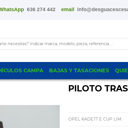
WhatsApp
636 274 442
email
info@desguacescesa
HÍCULOS CAMPA
BAJAS Y TASACIONES
QUI
PILOTO TRA
OPEL KADETT E CUP LIM.