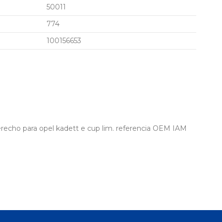
50011
774
100156653
erecho para opel kadett e cup lim. referencia OEM IAM