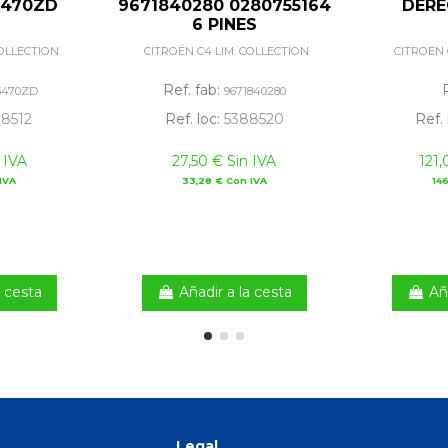
5470ZD
9671840280 0280755164
DERE
6 PINES
COLLECTION
CITROËN C4 LIM. COLLECTION
CITROËN 
Ref. fab:
5470ZD
9671840280
8512
Ref. loc:
5388520
Ref. 
 IVA
27,50 € Sin IVA
121,
IVA
33,28 € Con IVA
146
a cesta
Añadir a la cesta
Añ
Legal