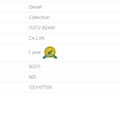
Diesel
Collection
112CV 82KW
C4 LIM.
1 year
50011
663
100147739