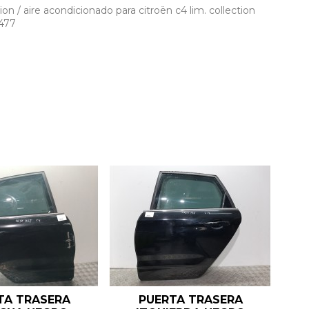
 / aire acondicionado para citroën c4 lim. collection
477
TA TRASERA
PUERTA TRASERA
A