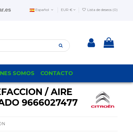
r.es
Español
EUR €
Lista de deseos (
0
)
ENES SOMOS
CONTACTO
ACCION / AIRE
ADO 9666027477
ION