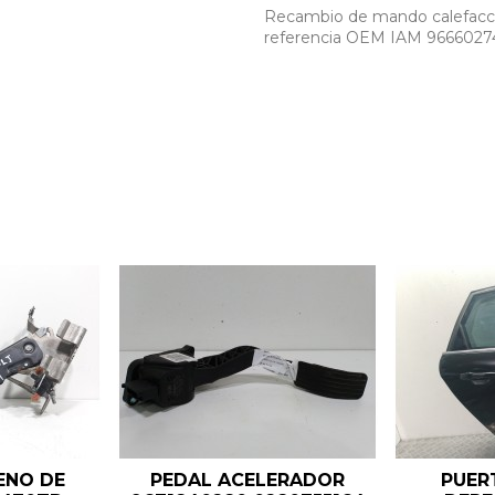
Recambio de mando calefaccion
referencia OEM IAM 9666027
ENO DE
PEDAL ACELERADOR
PUER