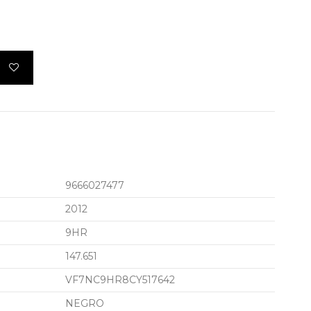
9666027477
2012
9HR
147.651
VF7NC9HR8CY517642
NEGRO