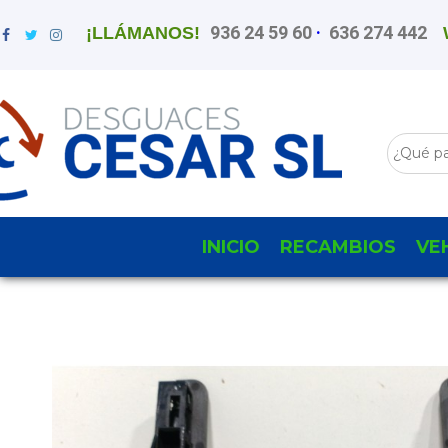
936 24 59 60
·
636 274 442
¡LLÁMANOS!
INICIO
RECAMBIOS
VE