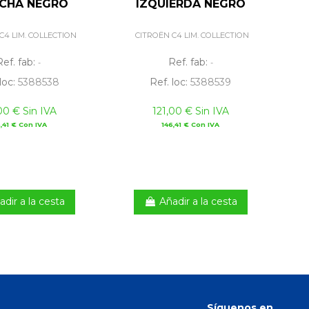
CHA NEGRO
IZQUIERDA NEGRO
C4 LIM. COLLECTION
CITROËN C4 LIM. COLLECTION
Ref. fab:
Ref. fab:
-
-
loc:
5388538
Ref. loc:
5388539
00 € Sin IVA
121,00 € Sin IVA
,41 € Con IVA
146,41 € Con IVA
adir a la cesta
Añadir a la cesta
Síguenos en