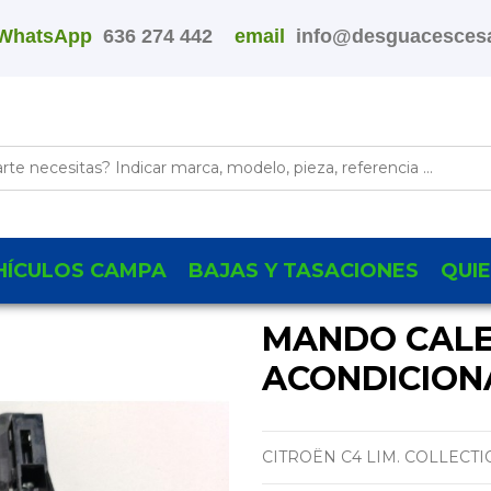
WhatsApp
636 274 442
email
info@desguacescesa
HÍCULOS CAMPA
BAJAS Y TASACIONES
QUI
MANDO CALEF
ACONDICION
CITROËN C4 LIM. COLLECT