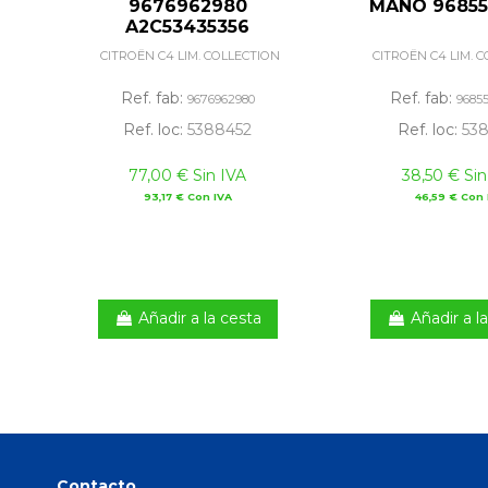
9676962980
MANO 9685
A2C53435356
CITROËN C4 LIM. COLLECTION
CITROËN C4 LIM. 
Ref. fab:
Ref. fab:
9676962980
9685
Ref. loc:
5388452
Ref. loc:
538
77,00 € Sin IVA
38,50 € Sin
93,17 € Con IVA
46,59 € Con 
Añadir a la cesta
Añadir a l
Contacto