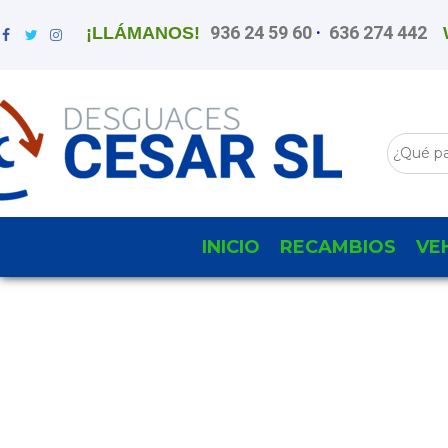
936 24 59 60
·
636 274 442
¡LLÁMANOS!
INICIO
RECAMBIOS
VE