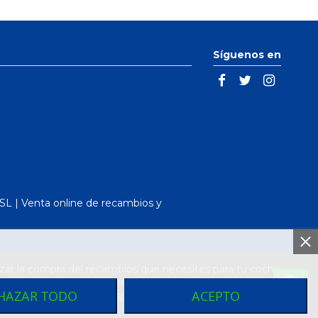
Síguenos en
L | Venta online de recambios y
ar la compra del recambios que necesites para tu coche
arcas de vehículos. Compra el recambio que necesitas
HAZAR TODO
ACEPTO
más baratos de toda España los encontraras en nuestro