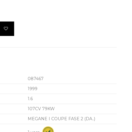
087467
1999
1.6
107CV 79KW
MEGANE I COUPE FASE 2 (DA..)