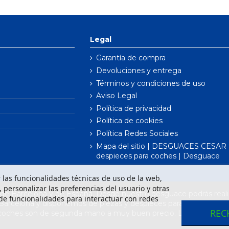
Legal
Garantía de compra
Devoluciones y entrega
Términos y condiciones de uso
Aviso Legal
Política de privacidad
Política de cookies
Política Redes Sociales
Mapa del sitio | DESGUACES CESAR S
despieces para coches | Desguace
ar las funcionalidades técnicas de uso de la web,
o, personalizar las preferencias del usuario y otras
e Barcelona y de España. Desde nuestro desguace podrás realiz
de funcionalidades para interactuar con redes
 Barcelona y disponemos de piezas y despieces para todas las m
REC
 coches son de segunda mano a muy buen precio. Los recambios 