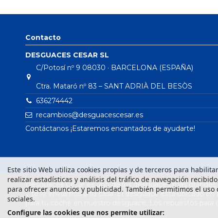
Contacto
DESGUACES CESAR SL
C/Potosí nº 9 08030 · BARCELONA (ESPAÑA)
Ctra. Mataró nº 83 – SANT ADRIÀ DEL BESÒS
636274442
recambios@desguacescesar.es
Contáctanos ¡Estaremos encantados de ayudarte!
Este sitio Web utiliza cookies propias y de terceros para habilit
realizar estadísticas y análisis del tráfico de navegación recibid
Desguaces César es uno de los desguaces más grandes d
para ofrecer anuncios y publicidad. También permitimos el uso 
y te lo enviamos a tu casa. El desguace está ubicado en
sociales.
para tu coche en nuestro desguace. Los repuestos para
desguace.
Configure las cookies que nos permite utilizar: