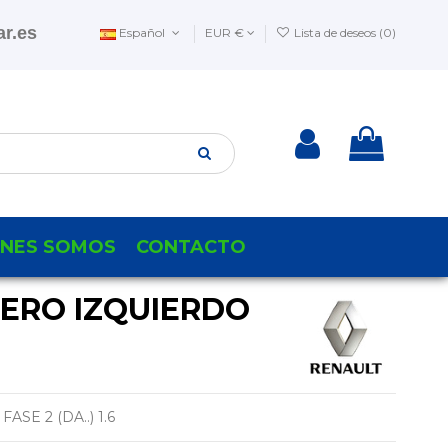
r.es
Español
EUR €
Lista de deseos (
0
)
ENES SOMOS
CONTACTO
SERO IZQUIERDO
SE 2 (DA..) 1.6