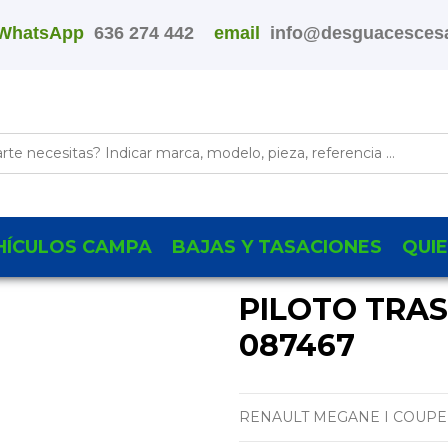
WhatsApp
636 274 442
email
info@desguacescesa
HÍCULOS CAMPA
BAJAS Y TASACIONES
QUI
PILOTO TRA
087467
RENAULT MEGANE I COUPE FA