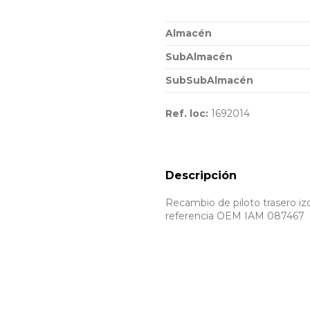
Almacén
SubAlmacén
SubSubAlmacén
Ref. loc:
1692014
Descripción
Recambio de piloto trasero izq
referencia OEM IAM 087467