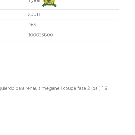
1 year
50011
466
100033800
uierdo para renault megane i coupe fase 2 (da..) 1.6