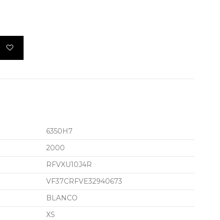
6350H7
2000
RFVXU10J4R
VF37CRFVE32940673
BLANCO
XS