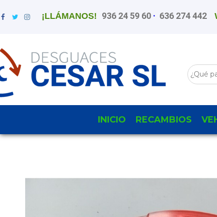
936 24 59 60
·
636 274 442
¡LLÁMANOS!
INICIO
RECAMBIOS
VE