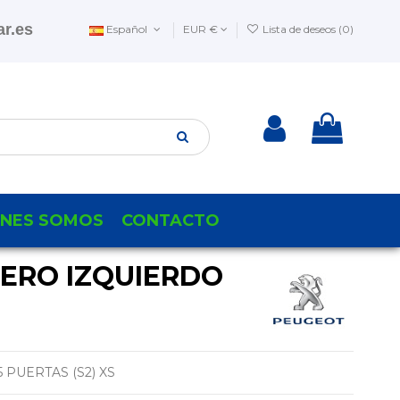
r.es
Español
EUR €
Lista de deseos (
0
)
ENES SOMOS
CONTACTO
SERO IZQUIERDO
 PUERTAS (S2) XS