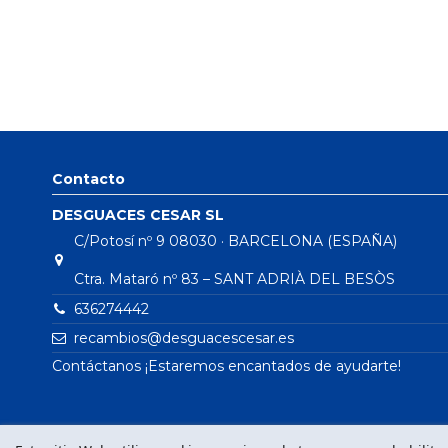
Contacto
DESGUACES CESAR SL
C/Potosí nº 9 08030 · BARCELONA (ESPAÑA)
Ctra. Mataró nº 83 – SANT ADRIÀ DEL BESÒS
636274442
recambios@desguacescesar.es
Contáctanos ¡Estaremos encantados de ayudarte!