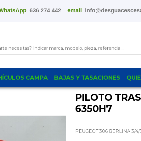
WhatsApp
636 274 442
email
info@desguacescesa
HÍCULOS CAMPA
BAJAS Y TASACIONES
QUI
PILOTO TRA
6350H7
PEUGEOT 306 BERLINA 3/4/5