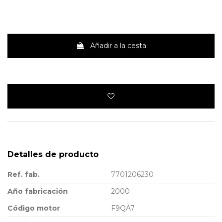
Añadir a la cesta
Detalles de producto
Ref. fab.
7701206230
Año fabricación
2000
Código motor
F9QA7