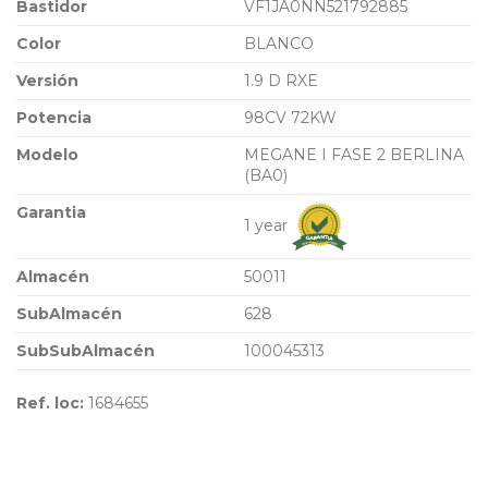
Bastidor
VF1JA0NN521792885
Color
BLANCO
Versión
1.9 D RXE
Potencia
98CV 72KW
Modelo
MEGANE I FASE 2 BERLINA
(BA0)
Garantia
1 year
Almacén
50011
SubAlmacén
628
SubSubAlmacén
100045313
Ref. loc:
1684655