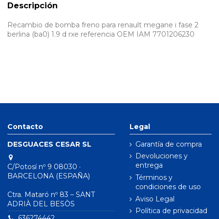
Descripción
Recambio de bomba freno para renault megane i fase 2
berlina (ba0) 1.9 d rxe referencia OEM IAM 7701206230
Contacto
Legal
DESGUACES CESAR SL
Garantía de compra
Devoluciones y
entrega
C/Potosí nº 9 08030 ·
BARCELONA (ESPAÑA)
Términos y
condiciones de uso
Ctra. Mataró nº 83 – SANT
Aviso Legal
ADRIÀ DEL BESÒS
Política de privacidad
636274442