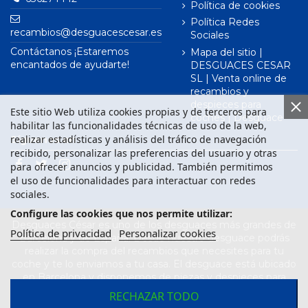
Política de cookies
Política Redes
recambios@desguacescesar.es
Sociales
Contáctanos ¡Estaremos
Mapa del sitio |
encantados de ayudarte!
DESGUACES CESAR
SL | Venta online de
recambios y
despieces para
Este sitio Web utiliza cookies propias y de terceros para
coches | Desguace
habilitar las funcionalidades técnicas de uso de la web,
realizar estadísticas y análisis del tráfico de navegación
Síguenos en
recibido, personalizar las preferencias del usuario y otras
para ofrecer anuncios y publicidad. También permitimos
el uso de funcionalidades para interactuar con redes
sociales.
Configure las cookies que nos permite utilizar:
Desguaces César es uno de los desguaces más grandes de
Política de privacidad
Personalizar cookies
Barcelona y de España. Desde nuestro desguace podrás
realizar la compra del recambios que necesites para tu
coche y te lo enviamos a tu casa. El desguace está ubicado
en Barcelona y disponemos de piezas y despieces para
todas las marcas de vehículos. Compra el recambio que
RECHAZAR TODO
necesitas para tu coche en nuestro desguace. Los