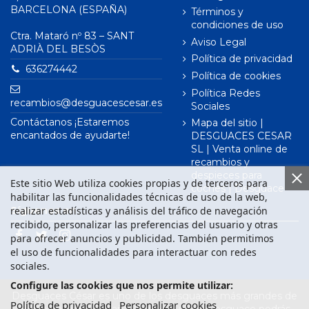
BARCELONA (ESPAÑA)
Términos y
condiciones de uso
Ctra. Mataró nº 83 – SANT
Aviso Legal
ADRIÀ DEL BESÒS
Política de privacidad
636274442
Política de cookies
Política Redes
recambios@desguacescesar.es
Sociales
Contáctanos ¡Estaremos
Mapa del sitio |
encantados de ayudarte!
DESGUACES CESAR
SL | Venta online de
recambios y
despieces para
Este sitio Web utiliza cookies propias y de terceros para
coches | Desguace
habilitar las funcionalidades técnicas de uso de la web,
realizar estadísticas y análisis del tráfico de navegación
Síguenos en
recibido, personalizar las preferencias del usuario y otras
para ofrecer anuncios y publicidad. También permitimos
el uso de funcionalidades para interactuar con redes
sociales.
Configure las cookies que nos permite utilizar:
Desguaces César es uno de los desguaces más grandes de
Política de privacidad
Personalizar cookies