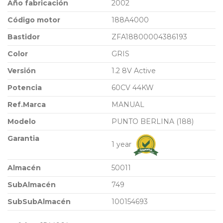
Año fabricación
2002
Código motor
188A4000
Bastidor
ZFA18800004386193
Color
GRIS
Versión
1.2 8V Active
Potencia
60CV 44KW
Ref.Marca
MANUAL
Modelo
PUNTO BERLINA (188)
Garantia
1 year
Almacén
50011
SubAlmacén
749
SubSubAlmacén
100154693