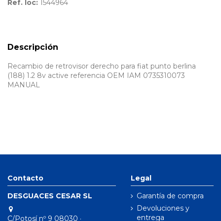
Ref. loc:
1544964
Descripción
Recambio de retrovisor derecho para fiat punto berlina
(188) 1.2 8v active referencia OEM IAM 0735310073
MANUAL
Contacto
Legal
DESGUACES CESAR SL
Garantía de compra
Devoluciones y
entrega
C/Potosí nº 9 08030 ·