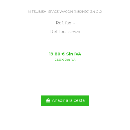
MITSUBISHI SPACE WAGON (N80/N90) 2,4 GLX
Ref. fab:
-
Ref. loc:
1527928
19,80 € Sin IVA
23,96 € Con IVA
Añadir a la cesta