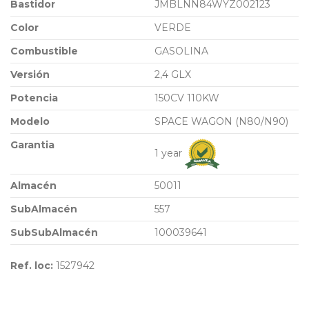
Bastidor
JMBLNN84WYZ002123
Color
VERDE
Combustible
GASOLINA
Versión
2,4 GLX
Potencia
150CV 110KW
Modelo
SPACE WAGON (N80/N90)
Garantia
1 year
Almacén
50011
SubAlmacén
557
SubSubAlmacén
100039641
Ref. loc:
1527942