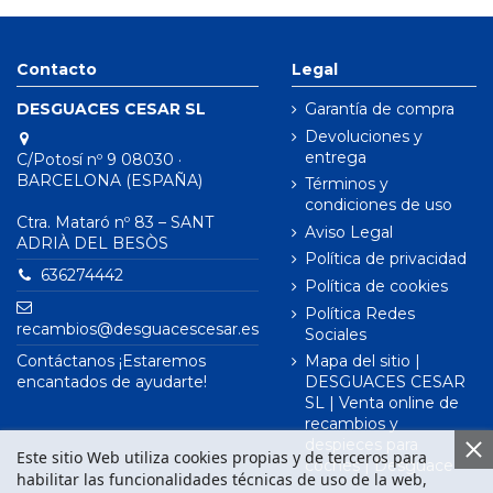
Contacto
Legal
DESGUACES CESAR SL
Garantía de compra
Devoluciones y
entrega
C/Potosí nº 9 08030 ·
BARCELONA (ESPAÑA)
Términos y
condiciones de uso
Ctra. Mataró nº 83 – SANT
Aviso Legal
ADRIÀ DEL BESÒS
Política de privacidad
636274442
Política de cookies
Política Redes
recambios@desguacescesar.es
Sociales
Contáctanos ¡Estaremos
Mapa del sitio |
encantados de ayudarte!
DESGUACES CESAR
SL | Venta online de
recambios y
despieces para
Este sitio Web utiliza cookies propias y de terceros para
coches | Desguace
habilitar las funcionalidades técnicas de uso de la web,