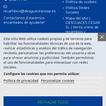
Política de cookies
Política Redes
recambios@desguacescesar.es
Sociales
Contáctanos ¡Estaremos
Mapa del sitio |
encantados de ayudarte!
DESGUACES CESAR
SL | Venta online de
recambios y
despieces para
Este sitio Web utiliza cookies propias y de terceros para
coches | Desguace
habilitar las funcionalidades técnicas de uso de la web,
realizar estadísticas y análisis del tráfico de navegación
Síguenos en
recibido, personalizar las preferencias del usuario y otras
para ofrecer anuncios y publicidad. También permitimos
el uso de funcionalidades para interactuar con redes
sociales.
Configure las cookies que nos permite utilizar:
Desguaces César es uno de los desguaces más grandes de
Política de privacidad
Personalizar cookies
Barcelona y de España. Desde nuestro desguace podrás
realizar la compra del recambios que necesites para tu
coche y te lo enviamos a tu casa. El desguace está ubicado
en Barcelona y disponemos de piezas y despieces para
todas las marcas de vehículos. Compra el recambio que
RECHAZAR TODO
necesitas para tu coche en nuestro desguace. Los