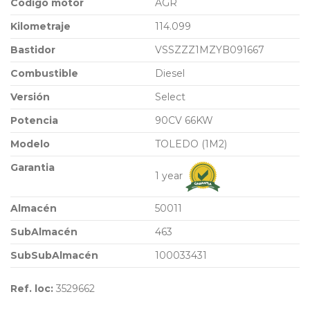
Código motor
AGR
Kilometraje
114.099
Bastidor
VSSZZZ1MZYB091667
Combustible
Diesel
Versión
Select
Potencia
90CV 66KW
Modelo
TOLEDO (1M2)
Garantia
1 year
Almacén
50011
SubAlmacén
463
SubSubAlmacén
100033431
Ref. loc:
3529662