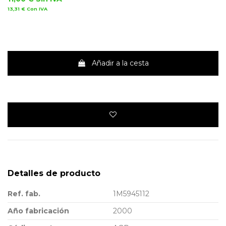
13,31 €
Con IVA
Añadir a la cesta
Detalles de producto
Ref. fab.
1M5945112
Año fabricación
2000