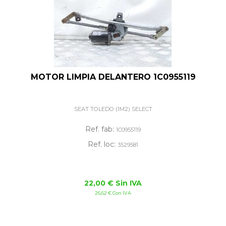
MOTOR LIMPIA DELANTERO 1C0955119
SEAT TOLEDO (1M2) SELECT
Ref. fab:
1C0955119
Ref. loc:
3529581
22,00 € Sin IVA
26,62 € Con IVA