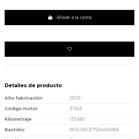
Añadir a la cesta
Detalles de producto
Año fabricación
2003
Código motor
Z16SE
Kilometraje
133.665
Bastidor
W0L0XCE7534404956