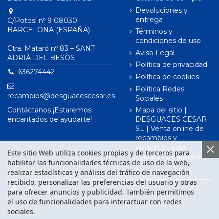
Devoluciones y
entrega
C/Potosí nº 9 08030 ·
BARCELONA (ESPAÑA)
Términos y
condiciones de uso
Ctra. Mataró nº 83 – SANT
Aviso Legal
ADRIÀ DEL BESÒS
Política de privacidad
636274442
Política de cookies
Política Redes
recambios@desguacescesar.es
Sociales
Contáctanos ¡Estaremos
Mapa del sitio |
encantados de ayudarte!
DESGUACES CESAR
SL | Venta online de
recambios y
despieces para
Este sitio Web utiliza cookies propias y de terceros para
coches | Desguace
habilitar las funcionalidades técnicas de uso de la web,
realizar estadísticas y análisis del tráfico de navegación
Síguenos en
recibido, personalizar las preferencias del usuario y otras
para ofrecer anuncios y publicidad. También permitimos
el uso de funcionalidades para interactuar con redes
sociales.