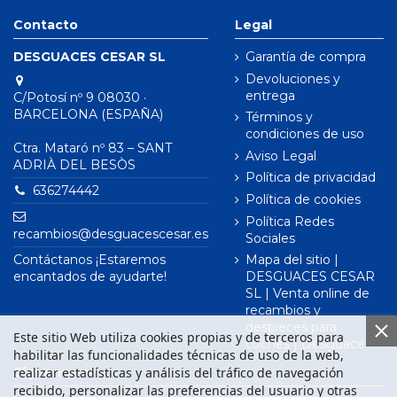
Contacto
Legal
DESGUACES CESAR SL
Garantía de compra
Devoluciones y
entrega
C/Potosí nº 9 08030 ·
BARCELONA (ESPAÑA)
Términos y
condiciones de uso
Ctra. Mataró nº 83 – SANT
Aviso Legal
ADRIÀ DEL BESÒS
Política de privacidad
636274442
Política de cookies
Política Redes
recambios@desguacescesar.es
Sociales
Contáctanos ¡Estaremos
Mapa del sitio |
encantados de ayudarte!
DESGUACES CESAR
SL | Venta online de
recambios y
despieces para
Este sitio Web utiliza cookies propias y de terceros para
coches | Desguace
habilitar las funcionalidades técnicas de uso de la web,
realizar estadísticas y análisis del tráfico de navegación
Síguenos en
recibido, personalizar las preferencias del usuario y otras