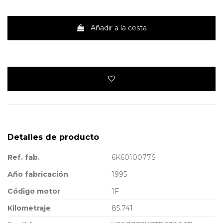
Añadir a la cesta
Detalles de producto
Ref. fab.
6K6010077S
Año fabricación
1995
Código motor
1F
Kilometraje
85.741