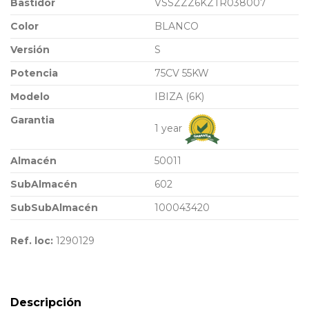
Bastidor
VSSZZZ6KZTR038007
Color
BLANCO
Versión
S
Potencia
75CV 55KW
Modelo
IBIZA (6K)
Garantia
1 year
Almacén
50011
SubAlmacén
602
SubSubAlmacén
100043420
Ref. loc:
1290129
Descripción