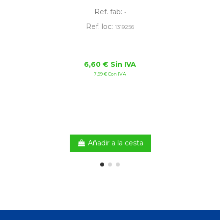
Ref. fab:
-
Ref. loc:
1319256
6,60 € Sin IVA
7,99 € Con IVA
Añadir a la cesta