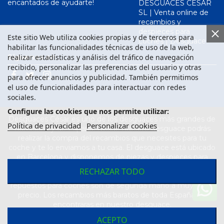
encantados de ayudarte!
DESGUACES CESAR
SL | Venta online de
recambios y
despieces para
Este sitio Web utiliza cookies propias y de terceros para
coches | Desguace
habilitar las funcionalidades técnicas de uso de la web,
realizar estadísticas y análisis del tráfico de navegación
Síguenos en
recibido, personalizar las preferencias del usuario y otras
para ofrecer anuncios y publicidad. También permitimos
el uso de funcionalidades para interactuar con redes
sociales.
Configure las cookies que nos permite utilizar:
Desguaces César es uno de los desguaces más grandes de
Política de privacidad
Personalizar cookies
Barcelona y de España. Desde nuestro desguace podrás
realizar la compra del recambios que necesites para tu
coche y te lo enviamos a tu casa. El desguace está ubicado
en Barcelona y disponemos de piezas y despieces para
todas las marcas de vehículos. Compra el recambio que
RECHAZAR TODO
necesitas para tu coche en nuestro desguace. Los
repuestos para coches son de segunda mano a muy buen
precio. Los recambios más baratos de toda España los
encontraras en nuestro desguace.
ACEPTO
Desarrollado por
Seintosoft