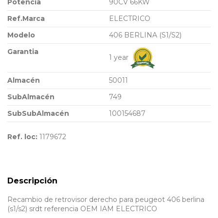
Potencia
90CV 66KW
Ref.Marca
ELECTRICO
Modelo
406 BERLINA (S1/S2)
Garantia
1 year
Almacén
50011
SubAlmacén
749
SubSubAlmacén
100154687
Ref. loc:
1179672
Descripción
Recambio de retrovisor derecho para peugeot 406 berlina
(s1/s2) srdt referencia OEM IAM ELECTRICO