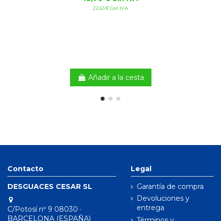
22,63 € Con IVA
Añadir a la cesta
Contacto
Legal
DESGUACES CESAR SL
Garantía de compra
Devoluciones y
entrega
C/Potosí nº 9 08030 ·
BARCELONA (ESPAÑA)
Términos y