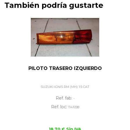
También podría gustarte
PILOTO TRASERO IZQUIERDO
SUZUKI IGNIS RM (MH) 1.5 CAT
Ref. fab:
-
Ref. loc:
1141098
18,70 € Sin IVA