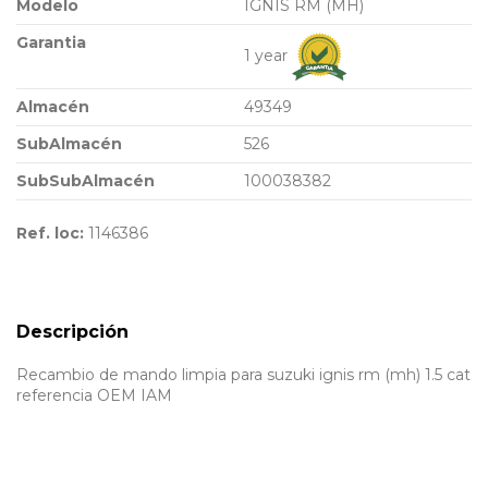
Modelo
IGNIS RM (MH)
Garantia
1 year
Almacén
49349
SubAlmacén
526
SubSubAlmacén
100038382
Ref. loc:
1146386
Descripción
Recambio de mando limpia para suzuki ignis rm (mh) 1.5 cat
referencia OEM IAM