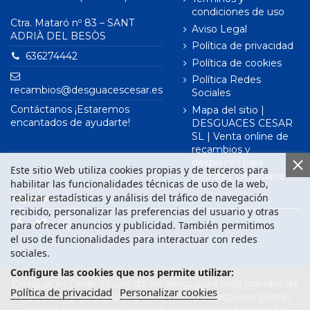
condiciones de uso
Ctra. Mataró nº 83 – SANT
Aviso Legal
ADRIÀ DEL BESÒS
Política de privacidad
636274442
Política de cookies
Política Redes
recambios@desguacescesar.es
Sociales
Contáctanos ¡Estaremos
Mapa del sitio |
encantados de ayudarte!
DESGUACES CESAR
SL | Venta online de
recambios y
despieces para
Este sitio Web utiliza cookies propias y de terceros para
coches | Desguace
habilitar las funcionalidades técnicas de uso de la web,
realizar estadísticas y análisis del tráfico de navegación
Síguenos en
recibido, personalizar las preferencias del usuario y otras
para ofrecer anuncios y publicidad. También permitimos
el uso de funcionalidades para interactuar con redes
sociales.
Configure las cookies que nos permite utilizar:
Desguaces César es uno de los desguaces más grandes de
Política de privacidad
Personalizar cookies
Barcelona y de España. Desde nuestro desguace podrás