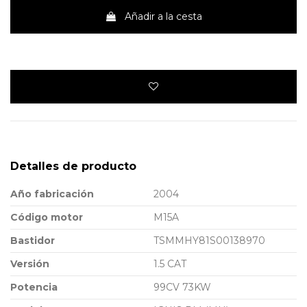
Añadir a la cesta
Detalles de producto
Año fabricación
2004
Código motor
M15A
Bastidor
TSMMHY81S00138970
Versión
1.5 CAT
Potencia
99CV 73KW