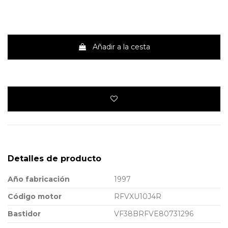
Añadir a la cesta
Detalles de producto
Año fabricación
1997
Código motor
RFVXU10J4R
Bastidor
VF38BRFVE80731296