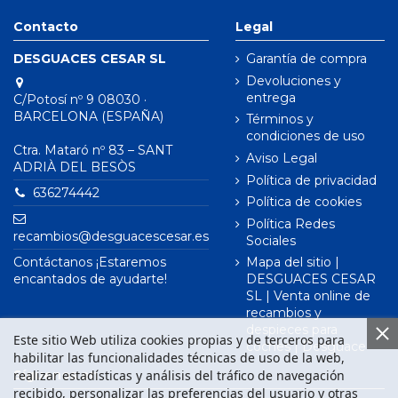
Contacto
Legal
DESGUACES CESAR SL
Garantía de compra
Devoluciones y
entrega
C/Potosí nº 9 08030 ·
BARCELONA (ESPAÑA)
Términos y
condiciones de uso
Ctra. Mataró nº 83 – SANT
Aviso Legal
ADRIÀ DEL BESÒS
Política de privacidad
636274442
Política de cookies
Política Redes
recambios@desguacescesar.es
Sociales
Contáctanos ¡Estaremos
Mapa del sitio |
encantados de ayudarte!
DESGUACES CESAR
SL | Venta online de
recambios y
despieces para
Este sitio Web utiliza cookies propias y de terceros para
coches | Desguace
habilitar las funcionalidades técnicas de uso de la web,
realizar estadísticas y análisis del tráfico de navegación
Síguenos en
recibido, personalizar las preferencias del usuario y otras