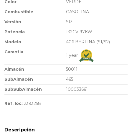
Color
VERDE
Combustible
GASOLINA
Versión
SR
Potencia
132CV 97KW
Modelo
406 BERLINA (S1/S2)
Garantia
1 year
Almacén
50011
SubAlmacén
465
SubSubAlmacén
100033661
Ref. loc:
2393258
Descripción