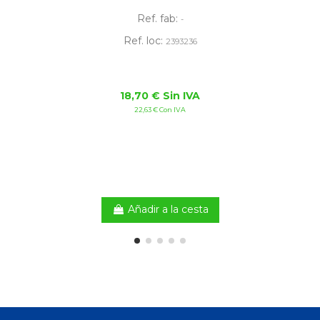
Ref. fab:
-
Ref. loc:
2393236
18,70 € Sin IVA
22,63 € Con IVA
Añadir a la cesta