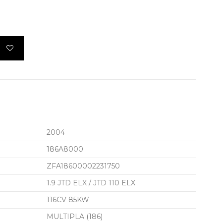
2004
186A8000
ZFA18600002231750
1.9 JTD ELX / JTD 110 ELX
116CV 85KW
MULTIPLA (186)