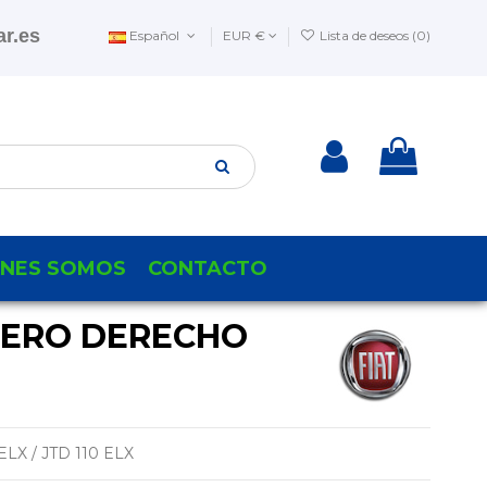
r.es
Español
EUR €
Lista de deseos (
0
)
ENES SOMOS
CONTACTO
SERO DERECHO
ELX / JTD 110 ELX