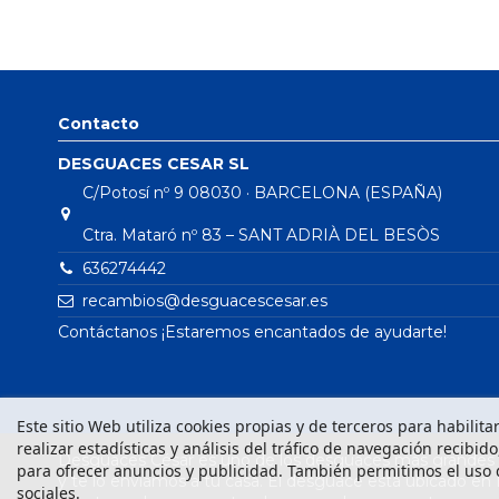
Contacto
DESGUACES CESAR SL
C/Potosí nº 9 08030 · BARCELONA (ESPAÑA)
Ctra. Mataró nº 83 – SANT ADRIÀ DEL BESÒS
636274442
recambios@desguacescesar.es
Contáctanos ¡Estaremos encantados de ayudarte!
Este sitio Web utiliza cookies propias y de terceros para habilit
realizar estadísticas y análisis del tráfico de navegación recibid
Desguaces César es uno de los desguaces más grandes d
para ofrecer anuncios y publicidad. También permitimos el uso 
y te lo enviamos a tu casa. El desguace está ubicado en
sociales.