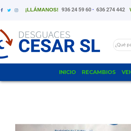
936 24 59 60
·
636 274 442
¡LLÁMANOS!
INICIO
RECAMBIOS
VE