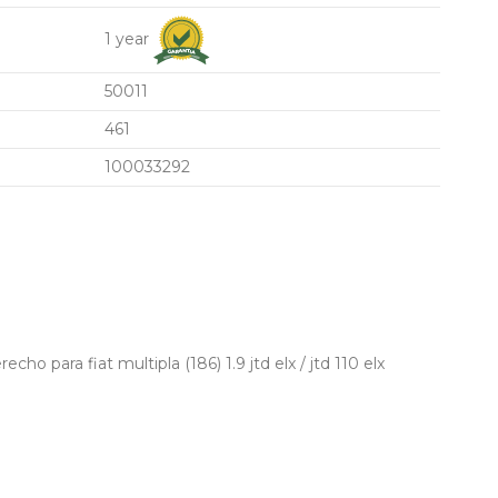
1 year
50011
461
100033292
ho para fiat multipla (186) 1.9 jtd elx / jtd 110 elx