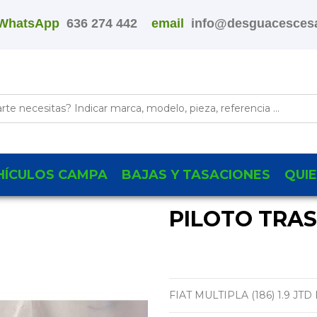
WhatsApp
636 274 442
email
info@desguacescesa
HÍCULOS CAMPA
BAJAS Y TASACIONES
QUI
PILOTO TRA
FIAT MULTIPLA (186) 1.9 JTD 