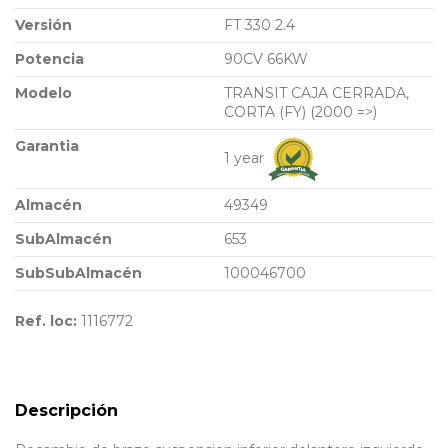
Versión
FT 330 2.4
Potencia
90CV 66KW
Modelo
TRANSIT CAJA CERRADA,
CORTA (FY) (2000 =>)
Garantia
1 year
Almacén
49349
SubAlmacén
653
SubSubAlmacén
100046700
Ref. loc:
1116772
Descripción