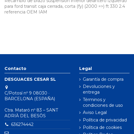
Recambio de brazo suspension inferior delantero izquierdo
para ford transit caja cerrada, corta (fy) (2000 =>) ft 330 2.4
referencia OEM IAM
Contacto
Legal
DESGUACES CESAR SL
Garantía de compra
Devoluciones y
entrega
C/Potosí nº 9 08030 ·
BARCELONA (ESPAÑA)
Términos y
condiciones de uso
Ctra. Mataró nº 83 – SANT
Aviso Legal
ADRIÀ DEL BESÒS
Política de privacidad
636274442
Política de cookies