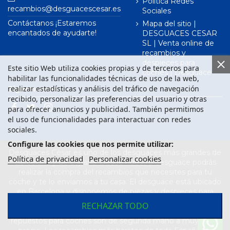
Política Redes
recambios@desguacescesar.es
Sociales
Contáctanos ¡Estaremos
Mapa del sitio |
encantados de ayudarte!
DESGUACES CESAR
SL | Venta online de
recambios y
despieces para
Este sitio Web utiliza cookies propias y de terceros para
coches | Desguace
habilitar las funcionalidades técnicas de uso de la web,
realizar estadísticas y análisis del tráfico de navegación
Síguenos en
recibido, personalizar las preferencias del usuario y otras
para ofrecer anuncios y publicidad. También permitimos
el uso de funcionalidades para interactuar con redes
sociales.
Configure las cookies que nos permite utilizar:
Desguaces César es uno de los desguaces más grandes de
Política de privacidad
Personalizar cookies
Barcelona y de España. Desde nuestro desguace podrás
realizar la compra del recambios que necesites para tu
coche y te lo enviamos a tu casa. El desguace está ubicado
en Barcelona y disponemos de piezas y despieces para
todas las marcas de vehículos. Compra el recambio que
RECHAZAR TODO
necesitas para tu coche en nuestro desguace. Los
repuestos para coches son de segunda mano a muy buen