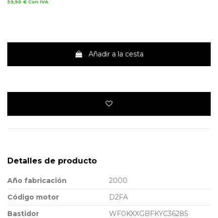
59,90 €
Con IVA
Añadir a la cesta
Detalles de producto
Año fabricación
2000
Código motor
D2FA
Bastidor
WF0KXXGBFKYC36285