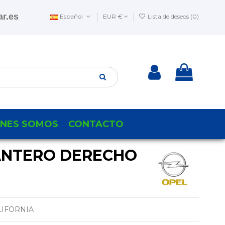
r.es
Español
EUR €
Lista de deseos (
0
)
ENES SOMOS
CONTACTO
ANTERO DERECHO
LIFORNIA