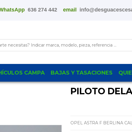
WhatsApp
636 274 442
email
info@desguacescesa
HÍCULOS CAMPA
BAJAS Y TASACIONES
QUI
PILOTO DEL
OPEL ASTRA F BERLINA CA