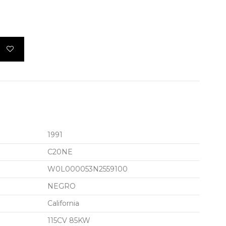
1991
C20NE
W0L000053N2559100
NEGRO
California
115CV 85KW