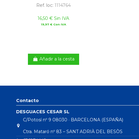
Ref. loc:
1114764
16,50 € Sin IVA
19,97 € Con IVA
Añadir a la cesta
Contacto
DESGUACES CESAR SL
C/Potosí nº 9 08030 · BARCELONA (ESPAÑA)
Ctra. Mataró nº 83 – SANT ADRIÀ DEL BESÒS