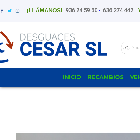
936 24 59 60
·
636 274 442
¡LLÁMANOS!
INICIO
RECAMBIOS
VE