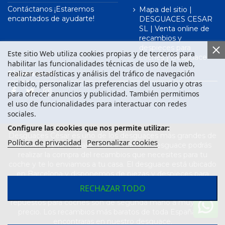
Contáctanos ¡Estaremos
Mapa del sitio |
encantados de ayudarte!
DESGUACES CESAR
SL | Venta online de
recambios y
despieces para
Este sitio Web utiliza cookies propias y de terceros para
coches | Desguace
habilitar las funcionalidades técnicas de uso de la web,
realizar estadísticas y análisis del tráfico de navegación
Síguenos en
recibido, personalizar las preferencias del usuario y otras
para ofrecer anuncios y publicidad. También permitimos
el uso de funcionalidades para interactuar con redes
sociales.
Configure las cookies que nos permite utilizar:
Desguaces César es uno de los desguaces más grandes de
Política de privacidad
Personalizar cookies
Barcelona y de España. Desde nuestro desguace podrás
realizar la compra del recambios que necesites para tu
coche y te lo enviamos a tu casa. El desguace está ubicado
en Barcelona y disponemos de piezas y despieces para
todas las marcas de vehículos. Compra el recambio que
RECHAZAR TODO
necesitas para tu coche en nuestro desguace. Los
repuestos para coches son de segunda mano a muy buen
precio. Los recambios más baratos de toda España los
encontraras en nuestro desguace.