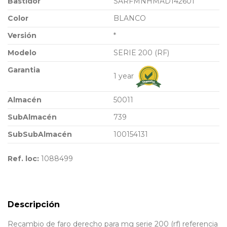
Bastidor
SARFMNHMAD142601
Color
BLANCO
Versión
*
Modelo
SERIE 200 (RF)
Garantia
1 year
Almacén
50011
SubAlmacén
739
SubSubAlmacén
100154131
Ref. loc:
1088499
Descripción
Recambio de faro derecho para mg serie 200 (rf) referencia