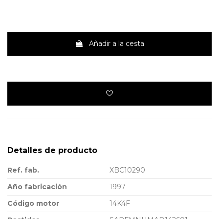
Añadir a la cesta
Detalles de producto
Ref. fab.
XBC10290
Año fabricación
1997
Código motor
14K4F