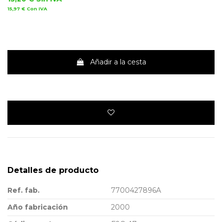
15,97 €
Con IVA
Añadir a la cesta
Detalles de producto
Ref. fab.
7700427896A
Año fabricación
2000