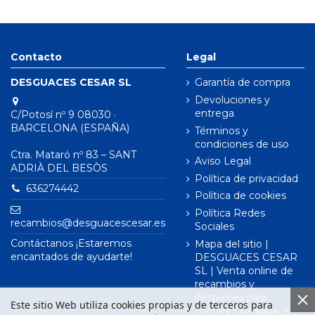
Contacto
Legal
DESGUACES CESAR SL
Garantía de compra
Devoluciones y
entrega
C/Potosí nº 9 08030 ·
BARCELONA (ESPAÑA)
Términos y
condiciones de uso
Ctra. Mataró nº 83 – SANT
Aviso Legal
ADRIÀ DEL BESÒS
Política de privacidad
636274442
Política de cookies
Política Redes
recambios@desguacescesar.es
Sociales
Contáctanos ¡Estaremos
Mapa del sitio |
encantados de ayudarte!
DESGUACES CESAR
SL | Venta online de
recambios y
despieces para
Este sitio Web utiliza cookies propias y de terceros para
coches | Desguace