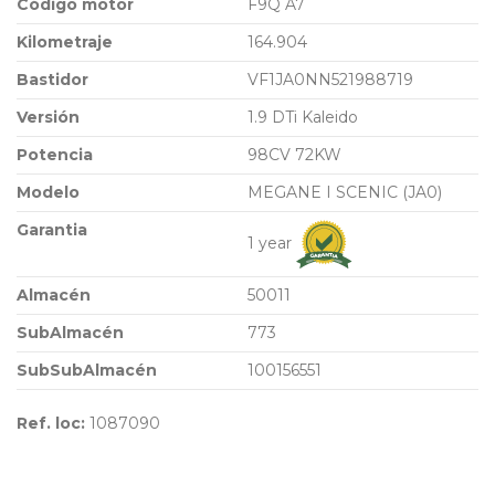
Código motor
F9Q A7
Kilometraje
164.904
Bastidor
VF1JA0NN521988719
Versión
1.9 DTi Kaleido
Potencia
98CV 72KW
Modelo
MEGANE I SCENIC (JA0)
Garantia
1 year
Almacén
50011
SubAlmacén
773
SubSubAlmacén
100156551
Ref. loc:
1087090