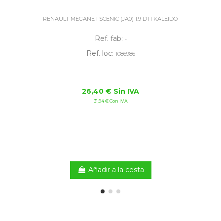
RENAULT MEGANE I SCENIC (JA0) 1.9 DTI KALEIDO
Ref. fab:
-
Ref. loc:
1086986
26,40 € Sin IVA
31,94 € Con IVA
Añadir a la cesta