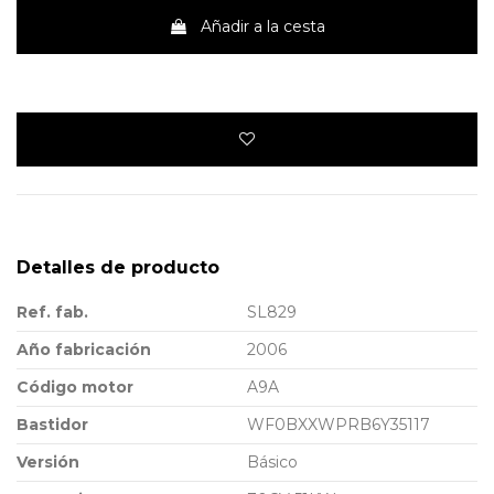
Añadir a la cesta
Detalles de producto
Ref. fab.
SL829
Año fabricación
2006
Código motor
A9A
Bastidor
WF0BXXWPRB6Y35117
Versión
Básico