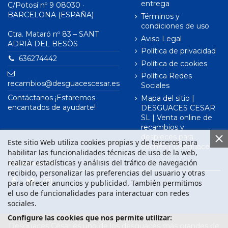
entrega
C/Potosí nº 9 08030 ·
BARCELONA (ESPAÑA)
Términos y
condiciones de uso
Ctra. Mataró nº 83 – SANT
Aviso Legal
ADRIÀ DEL BESÒS
Política de privacidad
636274442
Política de cookies
Política Redes
recambios@desguacescesar.es
Sociales
Contáctanos ¡Estaremos
Mapa del sitio |
encantados de ayudarte!
DESGUACES CESAR
SL | Venta online de
recambios y
despieces para
Este sitio Web utiliza cookies propias y de terceros para
coches | Desguace
habilitar las funcionalidades técnicas de uso de la web,
realizar estadísticas y análisis del tráfico de navegación
Síguenos en
recibido, personalizar las preferencias del usuario y otras
para ofrecer anuncios y publicidad. También permitimos
el uso de funcionalidades para interactuar con redes
sociales.
Configure las cookies que nos permite utilizar:
Desguaces César es uno de los desguaces más grandes de