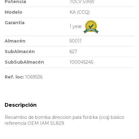
Potencia
70CV 51KW
Modelo
KA (CCQ)
Garantia
1 year
Almacén
50011
SubAlmacén
627
SubSubAlmacén
100045245
Ref. loc:
1069536
Descripción
Recambio de bomba direccion para ford ka (ccq) básico
referencia OEM IAM SL829