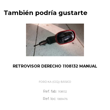
También podría gustarte
RETROVISOR DERECHO 1108132 MANUAL
FORD KA (CCQ) BÁSICO
Ref. fab:
1108132
Ref. loc:
1069476