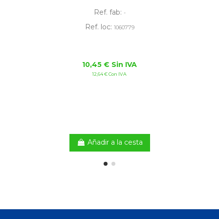
Ref. fab:
-
Ref. loc:
1060779
10,45 € Sin IVA
12,64 € Con IVA
Añadir a la cesta