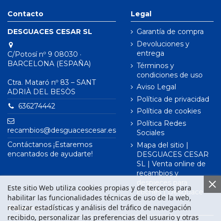
Contacto
Legal
DESGUACES CESAR SL
Garantía de compra
Devoluciones y
entrega
C/Potosí nº 9 08030 ·
BARCELONA (ESPAÑA)
Términos y
condiciones de uso
Ctra. Mataró nº 83 – SANT
Aviso Legal
ADRIÀ DEL BESÒS
Política de privacidad
636274442
Política de cookies
Política Redes
recambios@desguacescesar.es
Sociales
Contáctanos ¡Estaremos
Mapa del sitio |
encantados de ayudarte!
DESGUACES CESAR
SL | Venta online de
recambios y
despieces para
Este sitio Web utiliza cookies propias y de terceros para
coches | Desguace
habilitar las funcionalidades técnicas de uso de la web,
realizar estadísticas y análisis del tráfico de navegación
Síguenos en
recibido, personalizar las preferencias del usuario y otras