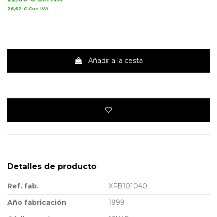
26,62 €
Con IVA
Añadir a la cesta
Detalles de producto
Ref. fab.
XFB101040
Año fabricación
1999