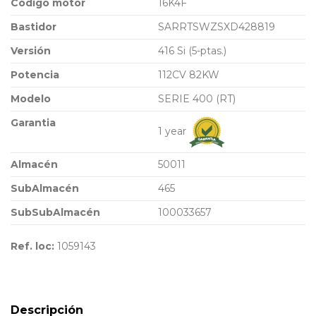
Código motor
16K4F
Bastidor
SARRTSWZSXD428819
Versión
416 Si (5-ptas.)
Potencia
112CV 82KW
Modelo
SERIE 400 (RT)
Garantia
1 year
Almacén
50011
SubAlmacén
465
SubSubAlmacén
100033657
Ref. loc:
1059143
Descripción