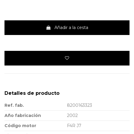
Añadir a la cesta
Detalles de producto
Ref. fab.
8200163323
Año fabricación
2002
Código motor
F4R J7