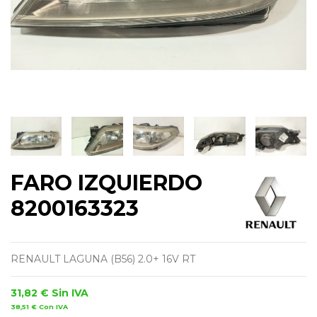
FARO IZQUIERDO
8200163323
RENAULT LAGUNA (B56) 2.0+ 16V RT
31,82 €
Sin IVA
38,51 €
Con IVA