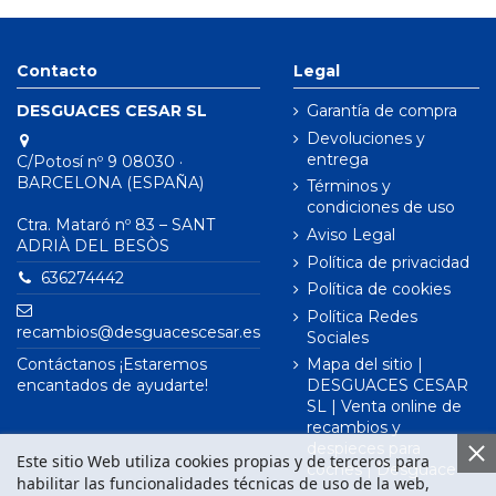
Contacto
Legal
DESGUACES CESAR SL
Garantía de compra
Devoluciones y
entrega
C/Potosí nº 9 08030 ·
BARCELONA (ESPAÑA)
Términos y
condiciones de uso
Ctra. Mataró nº 83 – SANT
Aviso Legal
ADRIÀ DEL BESÒS
Política de privacidad
636274442
Política de cookies
Política Redes
recambios@desguacescesar.es
Sociales
Contáctanos ¡Estaremos
Mapa del sitio |
encantados de ayudarte!
DESGUACES CESAR
SL | Venta online de
recambios y
despieces para
Este sitio Web utiliza cookies propias y de terceros para
coches | Desguace
habilitar las funcionalidades técnicas de uso de la web,