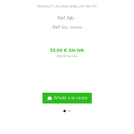
RENAULT LAGUNA (B56) 2.0+ 16V RT
Ref. fab:
-
Ref. loc:
1050900
33,00 € Sin IVA
39,93 € Con IVA
Añadir a la cesta