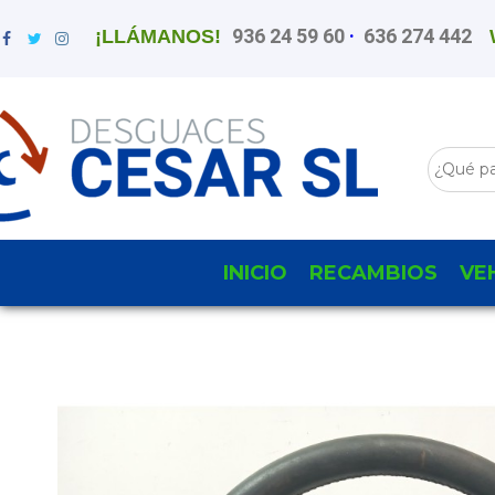
936 24 59 60
·
636 274 442
¡LLÁMANOS!
INICIO
RECAMBIOS
VE