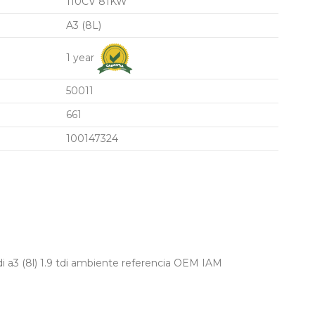
110CV 81KW
A3 (8L)
1 year
50011
661
100147324
 a3 (8l) 1.9 tdi ambiente referencia OEM IAM