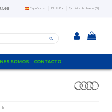
r.es
Español
EUR €
Lista de deseos (
0
)
ENES SOMOS
CONTACTO
NTE