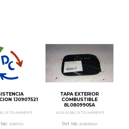
SISTENCIA
TAPA EXTERIOR
CION 1J0907521
COMBUSTIBLE
8L0809905A
8L) 1.9 TDI AMBIENTE
AUDI A3 (8L) 1.9 TDI AMBIENTE
 fab:
Ref. fab:
1J0907521
8L0809905A