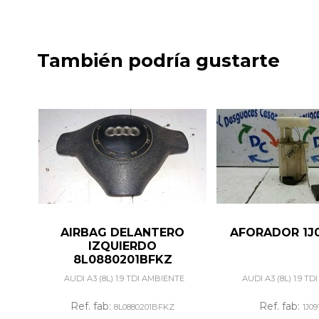
También podría gustarte
AIRBAG DELANTERO
AFORADOR 1J
IZQUIERDO
8L0880201BFKZ
AUDI A3 (8L) 1.9 TDI AMBIENTE
AUDI A3 (8L) 1.9 T
Ref. fab:
Ref. fab:
8L0880201BFKZ
1J09