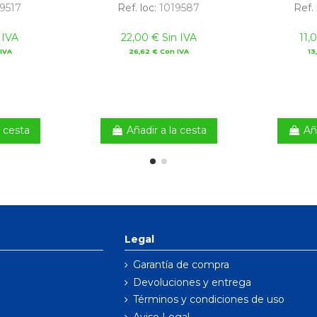
9517
Ref. loc:
1019587
Ref. 
 IVA
22,00 € Sin IVA
11,
IVA
26,62 € Con IVA
13
a cesta
Añadir a la cesta
Añ
Legal
Garantía de compra
Devoluciones y entrega
Términos y condiciones de uso
Aviso Legal