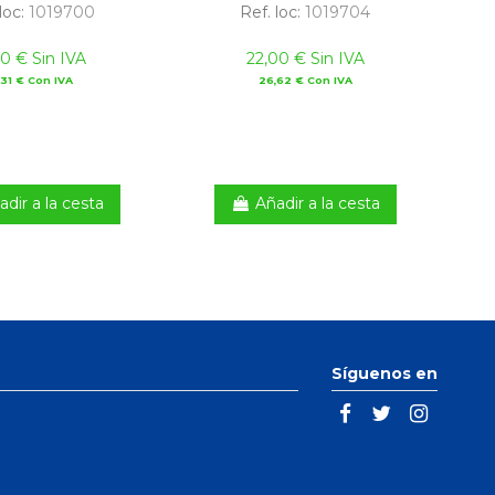
loc:
1019700
Ref. loc:
1019704
00 € Sin IVA
22,00 € Sin IVA
,31 € Con IVA
26,62 € Con IVA
adir a la cesta
Añadir a la cesta
Síguenos en