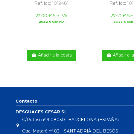
Ref. loc:
1019481
Ref. loc:
101
22,00 € Sin IVA
27,50 € Sin
26,62 € Con IVA
33,28 € Con 
Añadir a la cesta
Añadir a l
Contacto
DESGUACES CESAR SL
C/Potosí nº 9 08030 · BARCELONA (ESPAÑA)
Ctra. Mataró nº 83 – SANT ADRIÀ DEL BESÒS