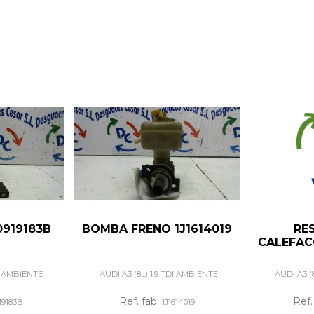
0919183B
BOMBA FRENO 1J1614019
RE
CALEFAC
DI AMBIENTE
AUDI A3 (8L) 1.9 TDI AMBIENTE
AUDI A3 (
Ref. fab:
Ref.
19183B
1J1614019