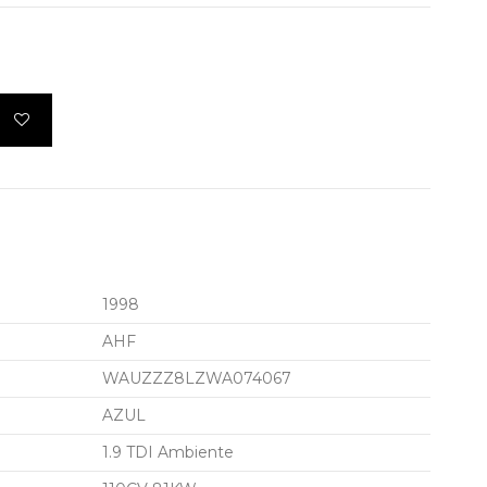
1998
AHF
WAUZZZ8LZWA074067
AZUL
1.9 TDI Ambiente