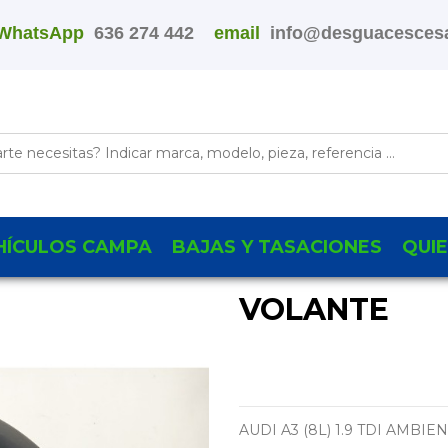
WhatsApp
636 274 442
email
info@desguacescesa
HÍCULOS CAMPA
BAJAS Y TASACIONES
QUI
VOLANTE
AUDI A3 (8L) 1.9 TDI AMBIE