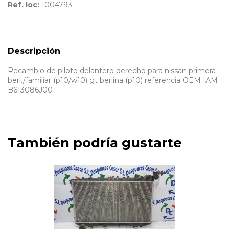
Ref. loc:
1004793
Descripción
Recambio de piloto delantero derecho para nissan primera
berl./familiar (p10/w10) gt berlina (p10) referencia OEM IAM
B613086J00
También podría gustarte