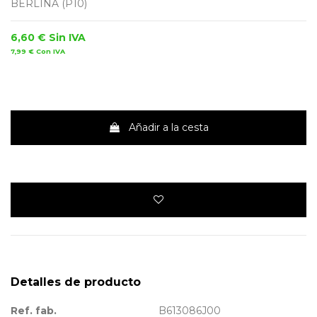
BERLINA (P10)
6,60 €
Sin IVA
7,99 €
Con IVA
Añadir a la cesta
Detalles de producto
Ref. fab.
B613086J00