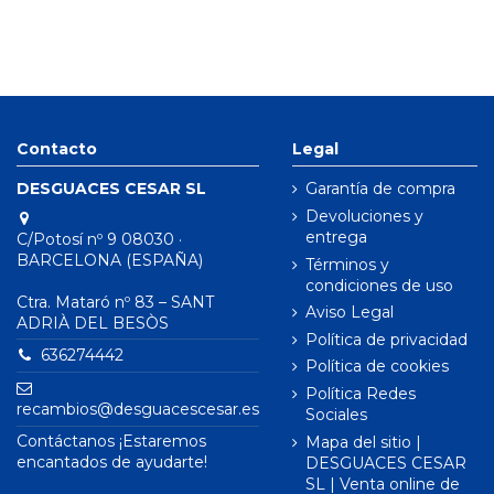
Contacto
Legal
DESGUACES CESAR SL
Garantía de compra
Devoluciones y
entrega
C/Potosí nº 9 08030 ·
BARCELONA (ESPAÑA)
Términos y
condiciones de uso
Ctra. Mataró nº 83 – SANT
Aviso Legal
ADRIÀ DEL BESÒS
Política de privacidad
636274442
Política de cookies
Política Redes
recambios@desguacescesar.es
Sociales
Contáctanos ¡Estaremos
Mapa del sitio |
encantados de ayudarte!
DESGUACES CESAR
SL | Venta online de