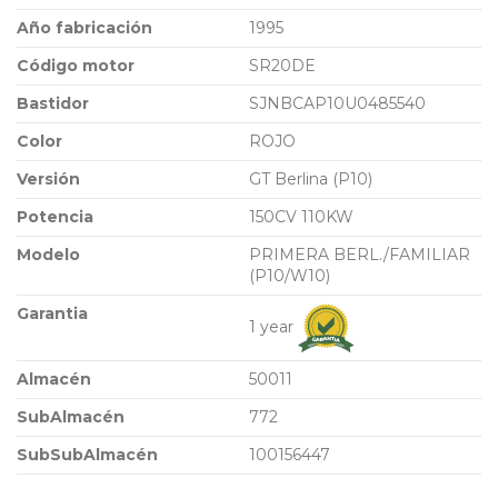
Año fabricación
1995
Código motor
SR20DE
Bastidor
SJNBCAP10U0485540
Color
ROJO
Versión
GT Berlina (P10)
Potencia
150CV 110KW
Modelo
PRIMERA BERL./FAMILIAR
(P10/W10)
Garantia
1 year
Almacén
50011
SubAlmacén
772
SubSubAlmacén
100156447