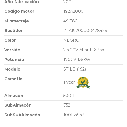
Año fabricación
2004
Código motor
192A2000
Kilometraje
49.780
Bastidor
ZFA19200000428426
Color
NEGRO
Versión
2.4 20V Abarth XBox
Potencia
170CV 125KW
Modelo
STILO (192)
Garantia
1 year
Almacén
50011
SubAlmacén
752
SubSubAlmacén
100154943