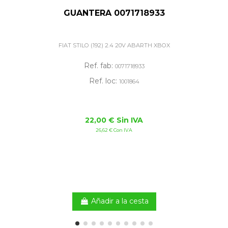
GUANTERA 0071718933
FIAT STILO (192) 2.4 20V ABARTH XBOX
Ref. fab:
0071718933
Ref. loc:
1001864
22,00 € Sin IVA
26,62 € Con IVA
Añadir a la cesta