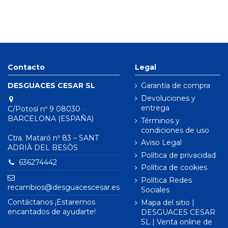
Contacto
Legal
DESGUACES CESAR SL
Garantía de compra
Devoluciones y
entrega
C/Potosí nº 9 08030 ·
BARCELONA (ESPAÑA)
Términos y
condiciones de uso
Ctra. Mataró nº 83 – SANT
Aviso Legal
ADRIÀ DEL BESÒS
Política de privacidad
636274442
Política de cookies
Política Redes
recambios@desguacescesar.es
Sociales
Contáctanos ¡Estaremos
Mapa del sitio |
encantados de ayudarte!
DESGUACES CESAR
SL | Venta online de