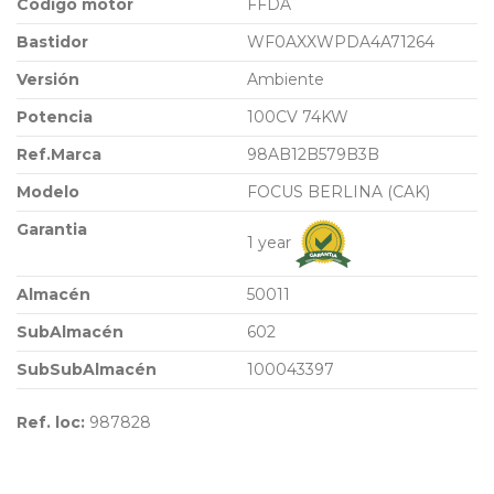
Código motor
FFDA
Bastidor
WF0AXXWPDA4A71264
Versión
Ambiente
Potencia
100CV 74KW
Ref.Marca
98AB12B579B3B
Modelo
FOCUS BERLINA (CAK)
Garantia
1 year
Almacén
50011
SubAlmacén
602
SubSubAlmacén
100043397
Ref. loc:
987828