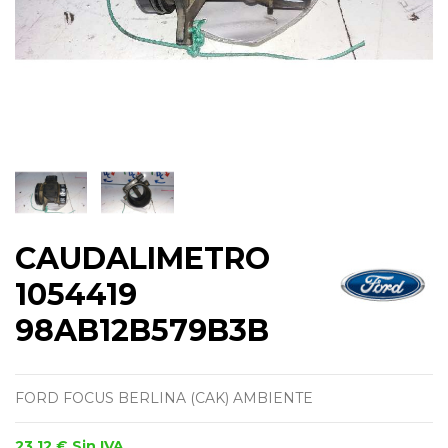
CAUDALIMETRO
1054419
98AB12B579B3B
FORD FOCUS BERLINA (CAK) AMBIENTE
23,12 €
Sin IVA