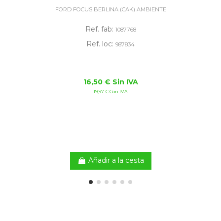
FORD FOCUS BERLINA (CAK) AMBIENTE
Ref. fab:
1087768
Ref. loc:
987834
16,50 € Sin IVA
19,97 € Con IVA
Añadir a la cesta