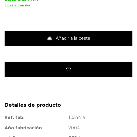
27,98 €
Con IVA
Añadir a la cesta
Detalles de producto
Ref. fab.
1054419
Año fabricación
2004