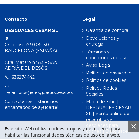
Contacto
Legal
DESGUACES CESAR SL
Garantía de compra
Devoluciones y
entrega
C/Potosí nº 9 08030 ·
BARCELONA (ESPAÑA)
Términos y
condiciones de uso
Ctra. Mataró nº 83 – SANT
Aviso Legal
ADRIÀ DEL BESÒS
Política de privacidad
636274442
Política de cookies
Política Redes
recambios@desguacescesar.es
Sociales
Contáctanos ¡Estaremos
Mapa del sitio |
encantados de ayudarte!
DESGUACES CESAR
SL | Venta online de
recambios y
despieces para
Este sitio Web utiliza cookies propias y de terceros para
coches | Desguace
habilitar las funcionalidades técnicas de uso de la web,