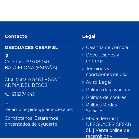
Contacto
Legal
DESGUACES CESAR SL
Garantía de compra
Devoluciones y
entrega
C/Potosí nº 9 08030 ·
BARCELONA (ESPAÑA)
Términos y
condiciones de uso
Ctra. Mataró nº 83 – SANT
Aviso Legal
ADRIÀ DEL BESÒS
Política de privacidad
636274442
Política de cookies
Política Redes
recambios@desguacescesar.es
Sociales
Contáctanos ¡Estaremos
Mapa del sitio |
encantados de ayudarte!
DESGUACES CESAR
SL | Venta online de
recambios y