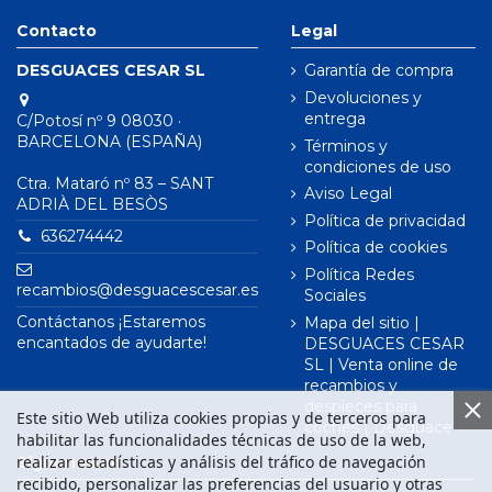
Contacto
Legal
DESGUACES CESAR SL
Garantía de compra
Devoluciones y
entrega
C/Potosí nº 9 08030 ·
BARCELONA (ESPAÑA)
Términos y
condiciones de uso
Ctra. Mataró nº 83 – SANT
Aviso Legal
ADRIÀ DEL BESÒS
Política de privacidad
636274442
Política de cookies
Política Redes
recambios@desguacescesar.es
Sociales
Contáctanos ¡Estaremos
Mapa del sitio |
encantados de ayudarte!
DESGUACES CESAR
SL | Venta online de
recambios y
despieces para
Este sitio Web utiliza cookies propias y de terceros para
coches | Desguace
habilitar las funcionalidades técnicas de uso de la web,
realizar estadísticas y análisis del tráfico de navegación
Síguenos en
recibido, personalizar las preferencias del usuario y otras