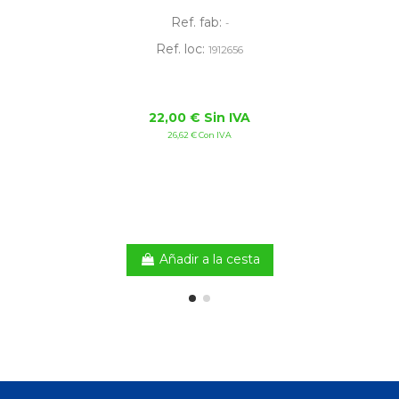
Ref. fab:
-
Ref. loc:
1912656
22,00 € Sin IVA
26,62 € Con IVA
Añadir a la cesta