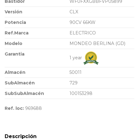
Bastidor
WF0FXXGBBFVP05899
Versión
CLX
Potencia
90CV 66KW
Ref.Marca
ELECTRICO
Modelo
MONDEO BERLINA (GD)
Garantia
1 year
Almacén
50011
SubAlmacén
729
SubSubAlmacén
100153298
Ref. loc:
969688
Descripción