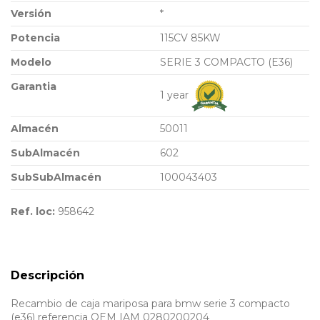
Versión
*
Potencia
115CV 85KW
Modelo
SERIE 3 COMPACTO (E36)
Garantia
1 year
Almacén
50011
SubAlmacén
602
SubSubAlmacén
100043403
Ref. loc:
958642
Descripción
Recambio de caja mariposa para bmw serie 3 compacto
(e36) referencia OEM IAM 0280200204