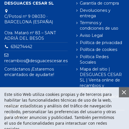
DESGUACES CESAR SL
Garantía de compra
Devoluciones y
entrega
C/Potosí nº 9 08030 ·
BARCELONA (ESPAÑA)
Términos y
condiciones de uso
Ctra. Mataró nº 83 – SANT
Aviso Legal
ADRIÀ DEL BESÒS
Política de privacidad
636274442
Política de cookies
Política Redes
recambios@desguacescesar.es
Sociales
Contáctanos ¡Estaremos
Mapa del sitio |
encantados de ayudarte!
DESGUACES CESAR
SL | Venta online de
recambios y
despieces para
Este sitio Web utiliza cookies propias y de terceros para
coches | Desguace
habilitar las funcionalidades técnicas de uso de la web,
realizar estadísticas y análisis del tráfico de navegación
Síguenos en
recibido, personalizar las preferencias del usuario y otras
para ofrecer anuncios y publicidad. También permitimos
el uso de funcionalidades para interactuar con redes
sociales.