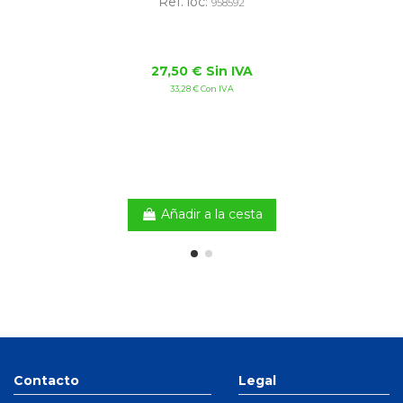
Ref. loc:
958592
27,50 € Sin IVA
33,28 € Con IVA
Añadir a la cesta
Contacto
Legal