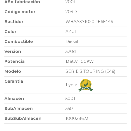
Año fabricación
2001
Código motor
204D1
Bastidor
WBAAX71020PE66446
Color
AZUL
Combustible
Diesel
Versión
320d
Potencia
136CV 100KW
Modelo
SERIE 3 TOURING (E46)
Garantia
1 year
Almacén
50011
SubAlmacén
350
SubSubAlmacén
100028673