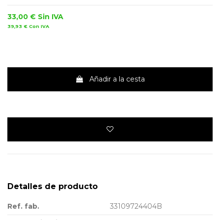
33,00 €
Sin IVA
39,93 €
Con IVA
Añadir a la cesta
Detalles de producto
Ref. fab.
33109724404B