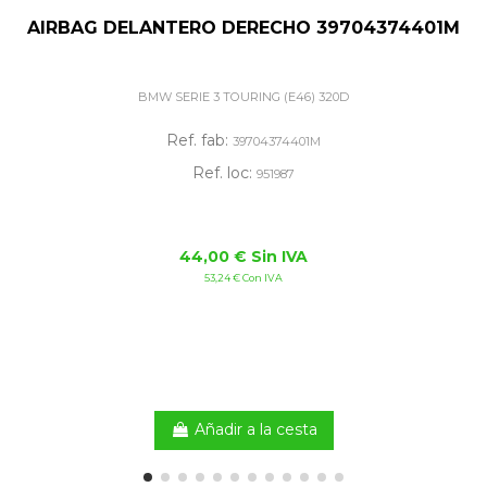
AIRBAG DELANTERO DERECHO 39704374401M
BMW SERIE 3 TOURING (E46) 320D
Ref. fab:
39704374401M
Ref. loc:
951987
44,00 € Sin IVA
53,24 € Con IVA
Añadir a la cesta