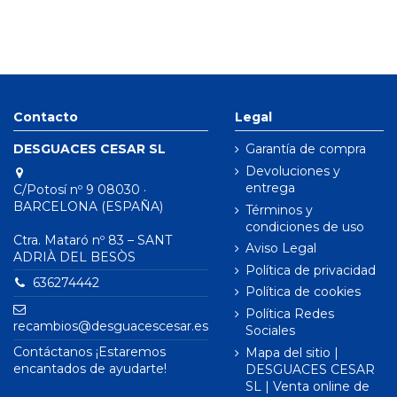
Contacto
Legal
DESGUACES CESAR SL
Garantía de compra
Devoluciones y
entrega
C/Potosí nº 9 08030 ·
BARCELONA (ESPAÑA)
Términos y
condiciones de uso
Ctra. Mataró nº 83 – SANT
Aviso Legal
ADRIÀ DEL BESÒS
Política de privacidad
636274442
Política de cookies
Política Redes
recambios@desguacescesar.es
Sociales
Contáctanos ¡Estaremos
Mapa del sitio |
encantados de ayudarte!
DESGUACES CESAR
SL | Venta online de