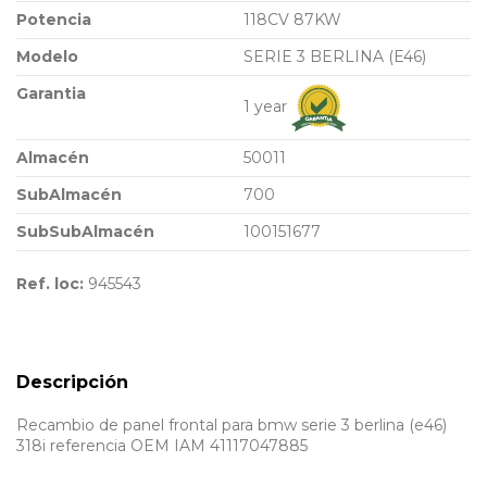
Potencia
118CV 87KW
Modelo
SERIE 3 BERLINA (E46)
Garantia
1 year
Almacén
50011
SubAlmacén
700
SubSubAlmacén
100151677
Ref. loc:
945543
Descripción
Recambio de panel frontal para bmw serie 3 berlina (e46)
318i referencia OEM IAM 41117047885