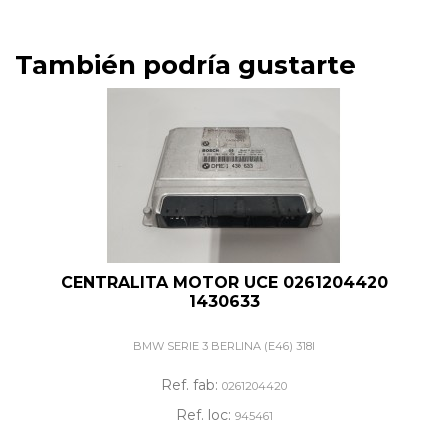
También podría gustarte
CENTRALITA MOTOR UCE 0261204420
1430633
BMW SERIE 3 BERLINA (E46) 318I
Ref. fab:
0261204420
Ref. loc:
945461