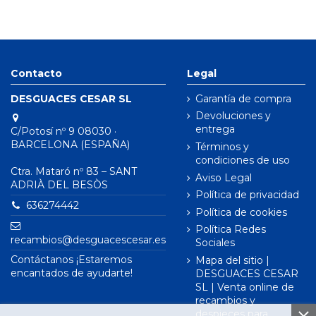
Contacto
Legal
DESGUACES CESAR SL
Garantía de compra
Devoluciones y
entrega
C/Potosí nº 9 08030 ·
BARCELONA (ESPAÑA)
Términos y
condiciones de uso
Ctra. Mataró nº 83 – SANT
Aviso Legal
ADRIÀ DEL BESÒS
Política de privacidad
636274442
Política de cookies
Política Redes
recambios@desguacescesar.es
Sociales
Contáctanos ¡Estaremos
Mapa del sitio |
encantados de ayudarte!
DESGUACES CESAR
SL | Venta online de
recambios y
despieces para