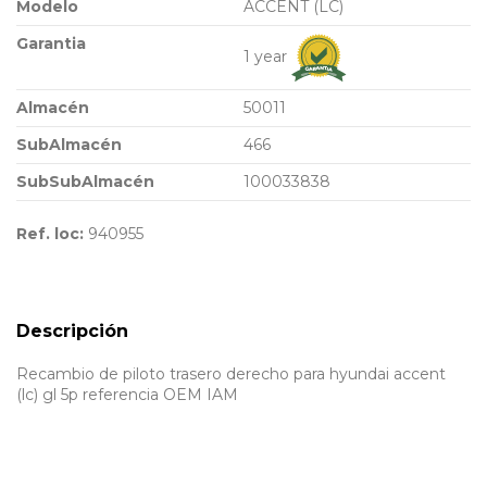
Modelo
ACCENT (LC)
Garantia
1 year
Almacén
50011
SubAlmacén
466
SubSubAlmacén
100033838
Ref. loc:
940955
Descripción
Recambio de piloto trasero derecho para hyundai accent
(lc) gl 5p referencia OEM IAM