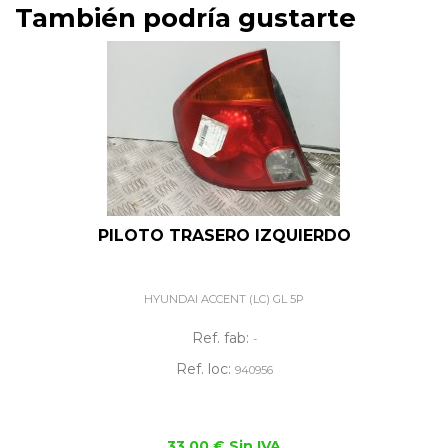
También podría gustarte
PILOTO TRASERO IZQUIERDO
HYUNDAI ACCENT (LC) GL 5P
Ref. fab:
-
Ref. loc:
940956
33,00 € Sin IVA