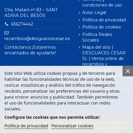
condiciones de uso
Ctra. Mataró nº 83 – SANT
Aviso Legal
ADRIÀ DEL BESÒS
Política de privacidad
636274442
Política de cookies
Política Redes
recambios@desguacescesar.es
Sociales
Contáctanos ¡Estaremos
Mapa del sitio |
encantados de ayudarte!
DESGUACES CESAR
SL | Venta online de
recambios y
despieces para
Este sitio Web utiliza cookies propias y de terceros para
coches | Desguace
habilitar las funcionalidades técnicas de uso de la web,
realizar estadísticas y análisis del tráfico de navegación
Síguenos en
recibido, personalizar las preferencias del usuario y otras
para ofrecer anuncios y publicidad. También permitimos
el uso de funcionalidades para interactuar con redes
sociales.
Configure las cookies que nos permite utilizar:
Desguaces César es uno de los desguaces más grandes de
Política de privacidad
Personalizar cookies
Barcelona y de España. Desde nuestro desguace podrás