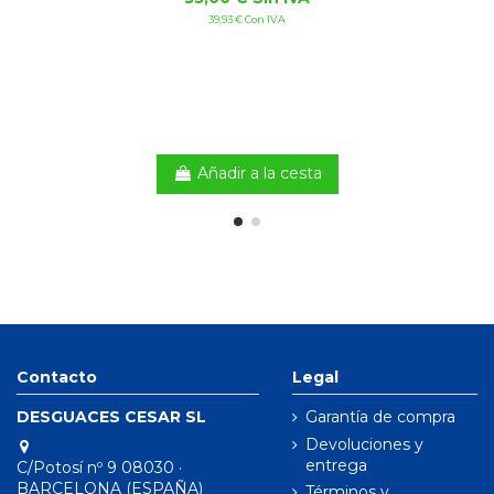
39,93 € Con IVA
Añadir a la cesta
Contacto
Legal
DESGUACES CESAR SL
Garantía de compra
Devoluciones y
entrega
C/Potosí nº 9 08030 ·
BARCELONA (ESPAÑA)
Términos y