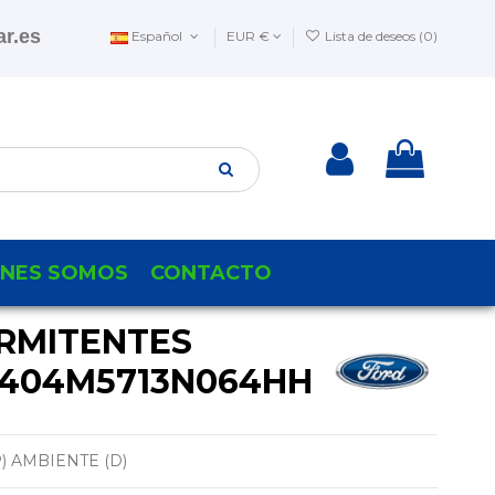
r.es
Español
EUR €
Lista de deseos (
0
)
ENES SOMOS
CONTACTO
RMITENTES
9404M5713N064HH
) AMBIENTE (D)