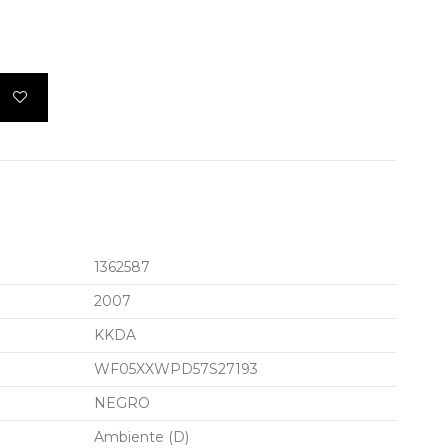
1362587
2007
KKDA
WF05XXWPD57S27193
NEGRO
Ambiente (D)