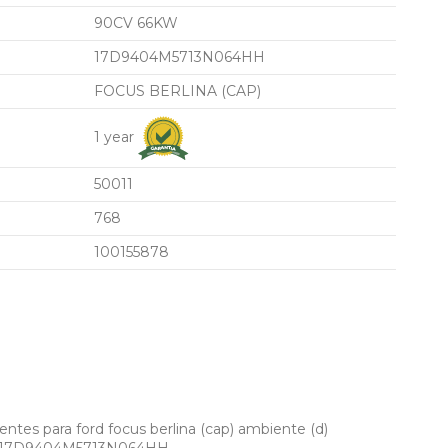
90CV 66KW
17D9404M5713N064HH
FOCUS BERLINA (CAP)
1 year
50011
768
100155878
tes para ford focus berlina (cap) ambiente (d)