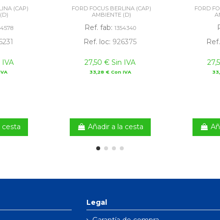
INA (CAP)
FORD FOCUS BERLINA (CAP)
FORD FO
(D)
AMBIENTE (D)
A
Ref. fab:
04578
1354340
6231
Ref. loc:
926375
Ref.
 IVA
27,50 € Sin IVA
27,
IVA
33,28 € Con IVA
33
a cesta
Añadir a la cesta
Añ
Legal