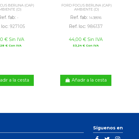
CUS BERLINA (CAP)
FORD FOCUS BERLINA (CAP)
MBIENTE (D)
AMBIENTE (D)
Ref. fab:
Ref. fab:
-
1438916
 loc:
927105
Ref. loc:
986137
50 € Sin IVA
44,00 € Sin IVA
,28 € Con IVA
53,24 € Con IVA
adir a la cesta
Añadir a la cesta
Síguenos en