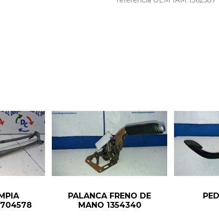
referencia OEM IAM 13625
MPIA
PALANCA FRENO DE
PED
1704578
MANO 1354340