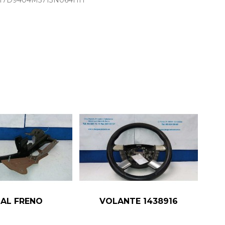
87 17D9404M5713N064HH
AL FRENO
VOLANTE 1438916
D