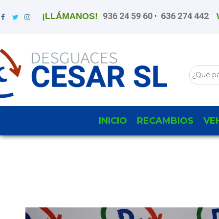
936 24 59 60
·
636 274 442
¡LLÁMANOS!
INICIO
RECAMBIOS
VE