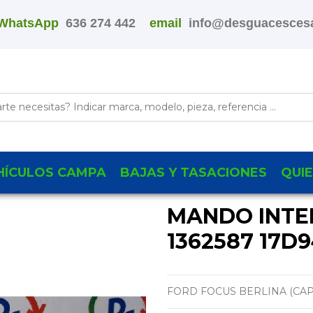
WhatsApp
636 274 442
email
info@desguacescesa
HÍCULOS CAMPA
BAJAS Y TASACIONES
QUI
MANDO INTE
1362587 17D
FORD FOCUS BERLINA (CAP