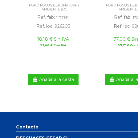
FORD FOCUS BERLINA (CAP)
FORD FOCUS BERL
AMBIENTE (D)
AMBIENTE 
Ref. fab:
Ref. fab:
1477861
17
Ref. loc:
926205
Ref. loc:
92
18,18 € Sin IVA
77,00 € Sin
22,00 € Con IVA
93,17 € Con 
Añadir a la cesta
Añadir a l
Contacto