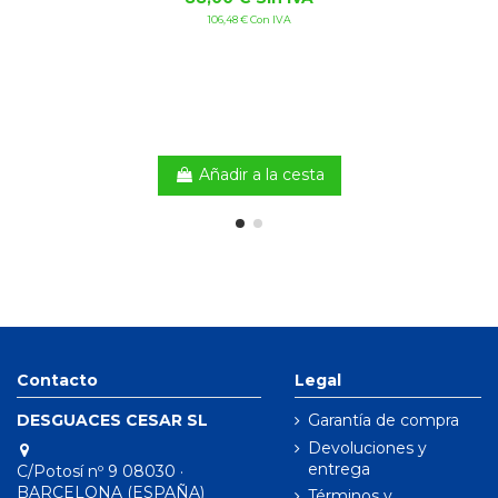
106,48 € Con IVA
Añadir a la cesta
Contacto
Legal
DESGUACES CESAR SL
Garantía de compra
Devoluciones y
entrega
C/Potosí nº 9 08030 ·
BARCELONA (ESPAÑA)
Términos y