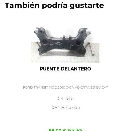
También podría gustarte
PUENTE DELANTERO
FORD TRANSIT MOD.2000 CAJA ABIERTA 2.3 16V CAT
Ref. fab:
-
Ref. loc:
907763
88,00 € Sin IVA