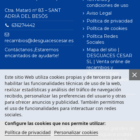
condiciones de uso
Ctra. Mataró nº 83 – SANT
Aviso Legal
ADRIÀ DEL BESÒS
Política de privacidad
636274442
Política de cookies
Política Redes
recambios@desguacescesar.es
Sociales
Contáctanos ¡Estaremos
Mapa del sitio |
encantados de ayudarte!
DESGUACES CESAR
SL | Venta online de
recambios y
despieces para
Este sitio Web utiliza cookies propias y de terceros para
coches | Desguace
habilitar las funcionalidades técnicas de uso de la web,
realizar estadísticas y análisis del tráfico de navegación
Síguenos en
recibido, personalizar las preferencias del usuario y otras
para ofrecer anuncios y publicidad. También permitimos
el uso de funcionalidades para interactuar con redes
sociales.
Configure las cookies que nos permite utilizar:
Desguaces César es uno de los desguaces más grandes de
Política de privacidad
Personalizar cookies
Barcelona y de España. Desde nuestro desguace podrás