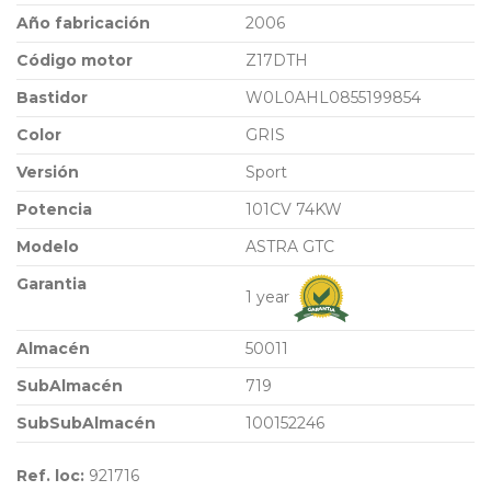
Año fabricación
2006
Código motor
Z17DTH
Bastidor
W0L0AHL0855199854
Color
GRIS
Versión
Sport
Potencia
101CV 74KW
Modelo
ASTRA GTC
Garantia
1 year
Almacén
50011
SubAlmacén
719
SubSubAlmacén
100152246
Ref. loc:
921716