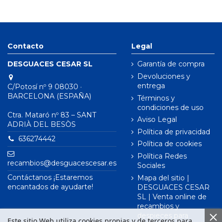
Contacto
Legal
DESGUACES CESAR SL
Garantía de compra
Devoluciones y
entrega
C/Potosí nº 9 08030 ·
BARCELONA (ESPAÑA)
Términos y
condiciones de uso
Ctra. Mataró nº 83 – SANT
Aviso Legal
ADRIÀ DEL BESÒS
Política de privacidad
636274442
Política de cookies
Política Redes
recambios@desguacescesar.es
Sociales
Contáctanos ¡Estaremos
Mapa del sitio |
encantados de ayudarte!
DESGUACES CESAR
SL | Venta online de
recambios y
despieces para
Este sitio Web utiliza cookies propias y de terceros para