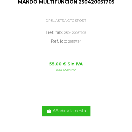
MANDO MULTIFUNCION 250420051705
OPEL ASTRA GTC SPORT
Ref. fab:
250420051705
Ref. loc:
2959734
55,00 € Sin IVA
66,55 € Con IVA
Añadir a la cesta