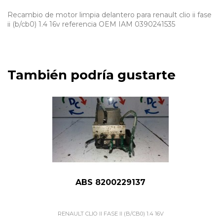
Recambio de motor limpia delantero para renault clio ii fase
ii (b/cb0) 1.4 16v referencia OEM IAM 0390241535
También podría gustarte
ABS 8200229137
RENAULT CLIO II FASE II (B/CB0) 1.4 16V