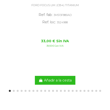
FORD FOCUS LIM. (CB4) TITANIUM
Ref. fab:
3M513F880AD
Ref. loc:
3524988
33,00 € Sin IVA
39,93 € Con IVA
Añadir a la cesta