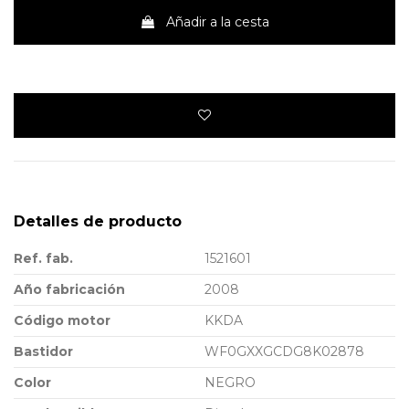
Añadir a la cesta
Detalles de producto
Ref. fab.
1521601
Año fabricación
2008
Código motor
KKDA
Bastidor
WF0GXXGCDG8K02878
Color
NEGRO