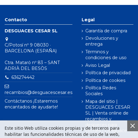
Contacto
Legal
DESGUACES CESAR SL
Garantía de compra
Devoluciones y
entrega
C/Potosí nº 9 08030 ·
BARCELONA (ESPAÑA)
Términos y
condiciones de uso
Ctra. Mataró nº 83 – SANT
Aviso Legal
ADRIÀ DEL BESÒS
Política de privacidad
636274442
Política de cookies
Política Redes
recambios@desguacescesar.es
Sociales
Contáctanos ¡Estaremos
Mapa del sitio |
encantados de ayudarte!
DESGUACES CESAR
SL | Venta online de
recambios y
despieces para
Este sitio Web utiliza cookies propias y de terceros para
coches | Desguace
habilitar las funcionalidades técnicas de uso de la web,