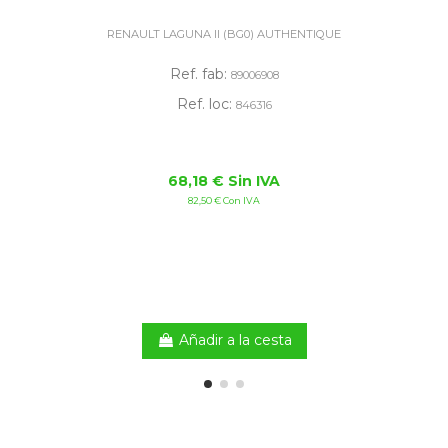
RENAULT LAGUNA II (BG0) AUTHENTIQUE
Ref. fab:
89006908
Ref. loc:
846316
68,18 € Sin IVA
82,50 € Con IVA
Añadir a la cesta