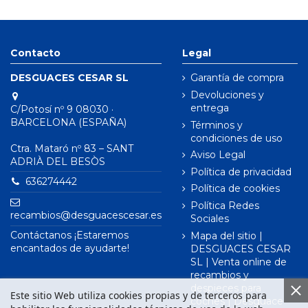
Contacto
Legal
DESGUACES CESAR SL
Garantía de compra
Devoluciones y
entrega
C/Potosí nº 9 08030 ·
BARCELONA (ESPAÑA)
Términos y
condiciones de uso
Ctra. Mataró nº 83 – SANT
Aviso Legal
ADRIÀ DEL BESÒS
Política de privacidad
636274442
Política de cookies
Política Redes
recambios@desguacescesar.es
Sociales
Contáctanos ¡Estaremos
Mapa del sitio |
encantados de ayudarte!
DESGUACES CESAR
SL | Venta online de
recambios y
despieces para
Este sitio Web utiliza cookies propias y de terceros para
coches | Desguace