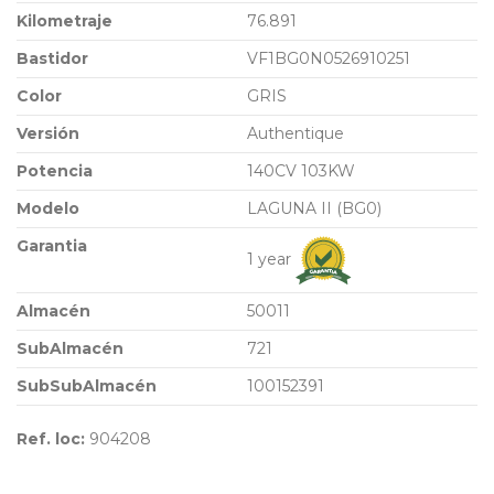
Kilometraje
76.891
Bastidor
VF1BG0N0526910251
Color
GRIS
Versión
Authentique
Potencia
140CV 103KW
Modelo
LAGUNA II (BG0)
Garantia
1 year
Almacén
50011
SubAlmacén
721
SubSubAlmacén
100152391
Ref. loc:
904208