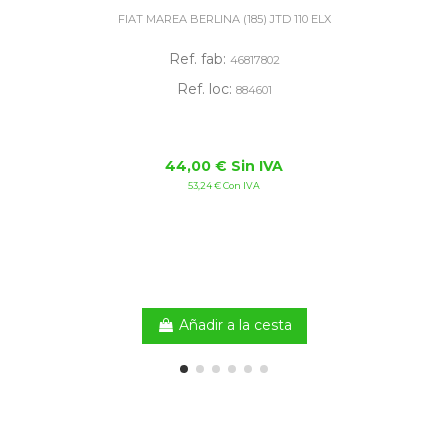
FIAT MAREA BERLINA (185) JTD 110 ELX
Ref. fab:
46817802
Ref. loc:
884601
44,00 € Sin IVA
53,24 € Con IVA
Añadir a la cesta