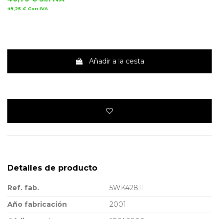
49,25 €
Con IVA
Añadir a la cesta
Detalles de producto
Ref. fab.
5WK42811
Año fabricación
2001