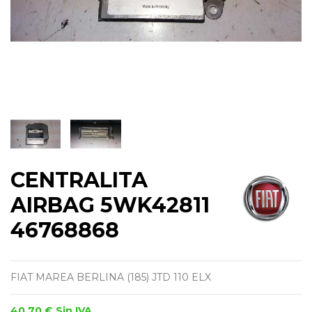
CENTRALITA
AIRBAG 5WK42811
46768868
FIAT MAREA BERLINA (185) JTD 110 ELX
40,70 €
Sin IVA