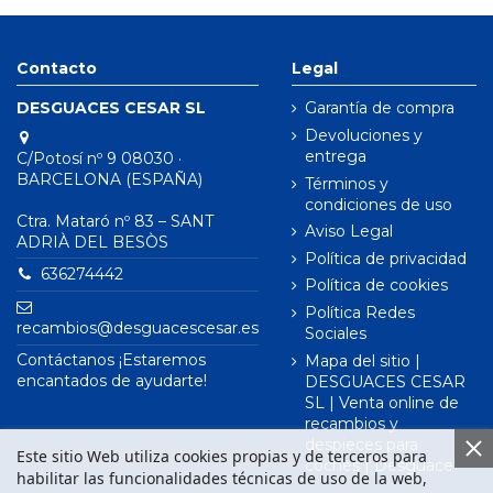
Contacto
Legal
DESGUACES CESAR SL
Garantía de compra
Devoluciones y
entrega
C/Potosí nº 9 08030 ·
BARCELONA (ESPAÑA)
Términos y
condiciones de uso
Ctra. Mataró nº 83 – SANT
Aviso Legal
ADRIÀ DEL BESÒS
Política de privacidad
636274442
Política de cookies
Política Redes
recambios@desguacescesar.es
Sociales
Contáctanos ¡Estaremos
Mapa del sitio |
encantados de ayudarte!
DESGUACES CESAR
SL | Venta online de
recambios y
despieces para
Este sitio Web utiliza cookies propias y de terceros para
coches | Desguace
habilitar las funcionalidades técnicas de uso de la web,