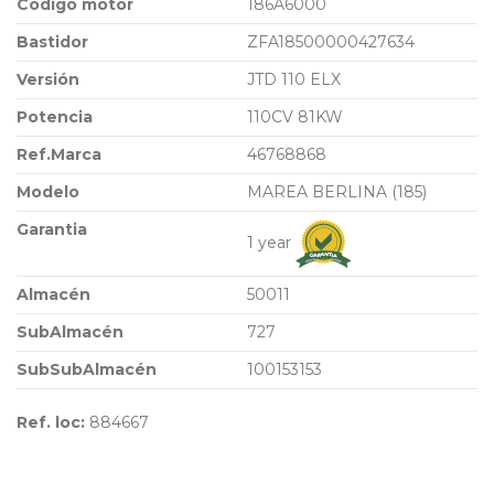
Código motor
186A6000
Bastidor
ZFA18500000427634
Versión
JTD 110 ELX
Potencia
110CV 81KW
Ref.Marca
46768868
Modelo
MAREA BERLINA (185)
Garantia
1 year
Almacén
50011
SubAlmacén
727
SubSubAlmacén
100153153
Ref. loc:
884667