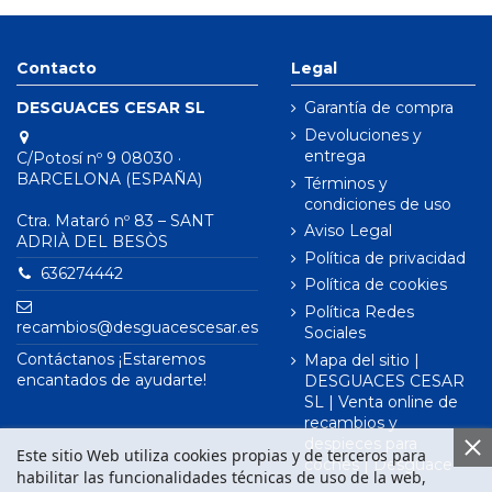
Contacto
Legal
DESGUACES CESAR SL
Garantía de compra
Devoluciones y
entrega
C/Potosí nº 9 08030 ·
BARCELONA (ESPAÑA)
Términos y
condiciones de uso
Ctra. Mataró nº 83 – SANT
Aviso Legal
ADRIÀ DEL BESÒS
Política de privacidad
636274442
Política de cookies
Política Redes
recambios@desguacescesar.es
Sociales
Contáctanos ¡Estaremos
Mapa del sitio |
encantados de ayudarte!
DESGUACES CESAR
SL | Venta online de
recambios y
despieces para
Este sitio Web utiliza cookies propias y de terceros para
coches | Desguace
habilitar las funcionalidades técnicas de uso de la web,