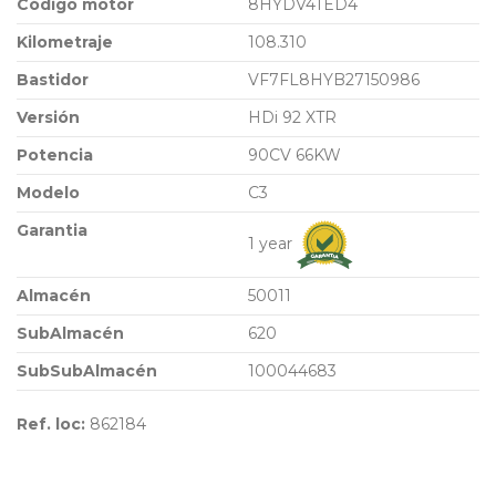
Código motor
8HYDV4TED4
Kilometraje
108.310
Bastidor
VF7FL8HYB27150986
Versión
HDi 92 XTR
Potencia
90CV 66KW
Modelo
C3
Garantia
1 year
Almacén
50011
SubAlmacén
620
SubSubAlmacén
100044683
Ref. loc:
862184