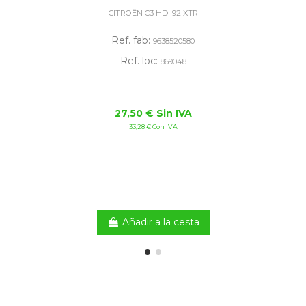
CITROËN C3 HDI 92 XTR
Ref. fab:
9638520580
Ref. loc:
869048
27,50 € Sin IVA
33,28 € Con IVA
Añadir a la cesta