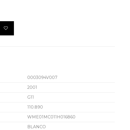
0003094V007
2001
G11
110.890
WME01MC011H016860
BLANCO