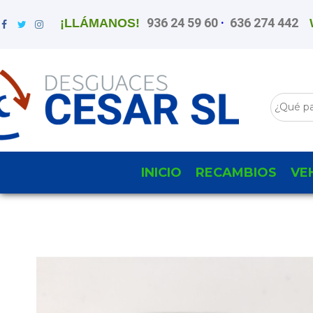
936 24 59 60
·
636 274 442
¡LLÁMANOS!
INICIO
RECAMBIOS
VE