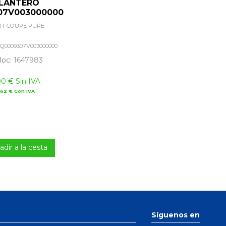
LANTERO
07V003000000
T COUPE PURE
Q0009307V003000000
 loc:
1647983
00 € Sin IVA
,62 € Con IVA
adir a la cesta
Síguenos en