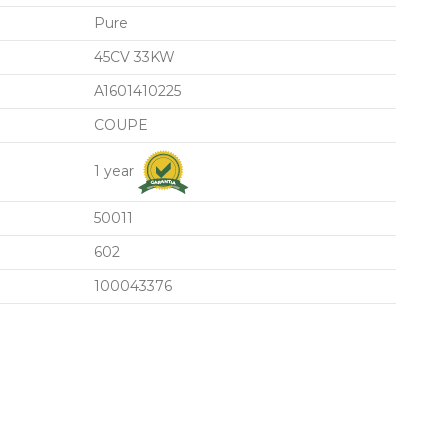
Pure
45CV 33KW
A1601410225
COUPE
1 year
50011
602
100043376