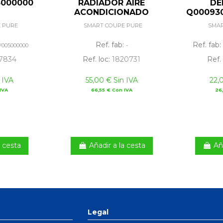
5000000
RADIADOR AIRE
DE
ACONDICIONADO
Q00093
 PURE
SMART COUPE PURE
SMAR
Ref. fab:
Ref. fab:
V005000000
-
7834
Ref. loc:
1820731
Ref.
 IVA
55,00 € Sin IVA
22,
IVA
66,55 € Con IVA
26
a cesta
Añadir a la cesta
Añ
Legal