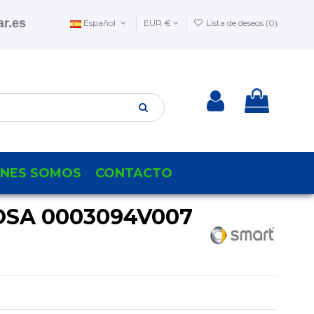
r.es
Español
EUR €
Lista de deseos (
0
)
ENES SOMOS
CONTACTO
OSA 0003094V007