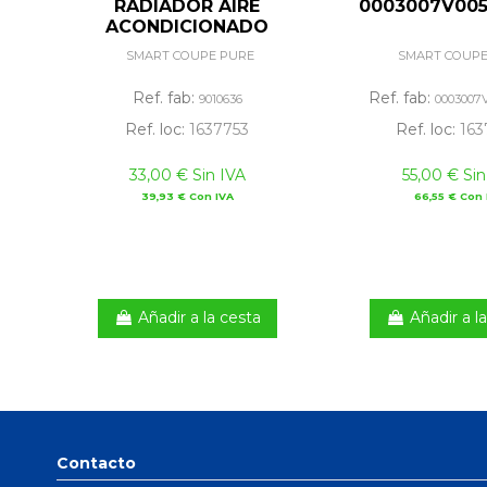
RADIADOR AIRE
0003007V00
ACONDICIONADO
9010636
SMART COUPE PURE
SMART COUPE
Ref. fab:
Ref. fab:
9010636
0003007
Ref. loc:
1637753
Ref. loc:
163
33,00 € Sin IVA
55,00 € Sin
39,93 € Con IVA
66,55 € Con 
Añadir a la cesta
Añadir a l
Contacto