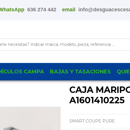
WhatsApp
636 274 442
email
info@desguacescesa
HÍCULOS CAMPA
BAJAS Y TASACIONES
QUI
CAJA MARIP
A1601410225
SMART COUPE PURE