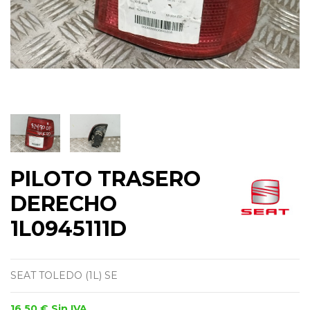
PILOTO TRASERO
DERECHO
1L0945111D
SEAT TOLEDO (1L) SE
16,50 €
Sin IVA