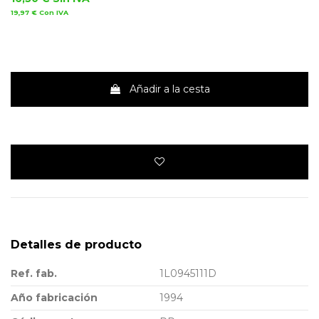
19,97 €
Con IVA
Añadir a la cesta
Detalles de producto
Ref. fab.
1L0945111D
Año fabricación
1994