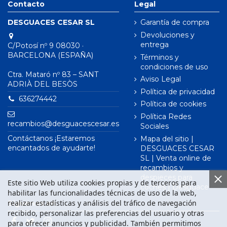
Contacto
Legal
DESGUACES CESAR SL
Garantía de compra
Devoluciones y
entrega
C/Potosí nº 9 08030 ·
BARCELONA (ESPAÑA)
Términos y
condiciones de uso
Ctra. Mataró nº 83 – SANT
Aviso Legal
ADRIÀ DEL BESÒS
Política de privacidad
636274442
Política de cookies
Política Redes
recambios@desguacescesar.es
Sociales
Contáctanos ¡Estaremos
Mapa del sitio |
encantados de ayudarte!
DESGUACES CESAR
SL | Venta online de
recambios y
despieces para
Este sitio Web utiliza cookies propias y de terceros para
coches | Desguace
habilitar las funcionalidades técnicas de uso de la web,
realizar estadísticas y análisis del tráfico de navegación
Síguenos en
recibido, personalizar las preferencias del usuario y otras
para ofrecer anuncios y publicidad. También permitimos