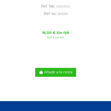
Ref. fab:
1L0945112F
Ref. loc:
845359
16,50 € Sin IVA
19,97 € Con IVA
Añadir a la cesta