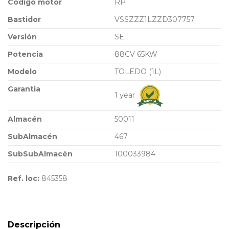
Código motor
RP
Bastidor
VSSZZZ1LZZD307757
Versión
SE
Potencia
88CV 65KW
Modelo
TOLEDO (1L)
Garantia
1 year
Almacén
50011
SubAlmacén
467
SubSubAlmacén
100033984
Ref. loc:
845358
Descripción