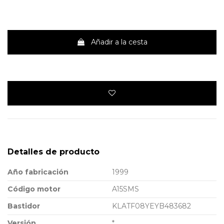
Añadir a la cesta
Detalles de producto
Año fabricación
1999
Código motor
A15SMS
Bastidor
KLATF08YEYB483682
Versión
*