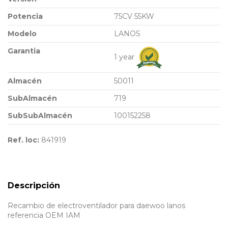
Potencia
75CV 55KW
Modelo
LANOS
Garantia
1 year
Almacén
50011
SubAlmacén
719
SubSubAlmacén
100152258
Ref. loc:
841919
Descripción
Recambio de electroventilador para daewoo lanos
referencia OEM IAM