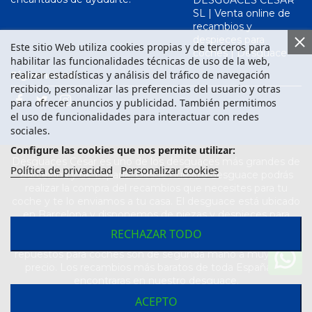
SL | Venta online de
recambios y
despieces para
Este sitio Web utiliza cookies propias y de terceros para
coches | Desguace
habilitar las funcionalidades técnicas de uso de la web,
realizar estadísticas y análisis del tráfico de navegación
Síguenos en
recibido, personalizar las preferencias del usuario y otras
para ofrecer anuncios y publicidad. También permitimos
el uso de funcionalidades para interactuar con redes
sociales.
Configure las cookies que nos permite utilizar:
Desguaces César es uno de los desguaces más grandes de
Política de privacidad
Personalizar cookies
Barcelona y de España. Desde nuestro desguace podrás
realizar la compra del recambios que necesites para tu
coche y te lo enviamos a tu casa. El desguace está ubicado
en Barcelona y disponemos de piezas y despieces para
todas las marcas de vehículos. Compra el recambio que
RECHAZAR TODO
necesitas para tu coche en nuestro desguace. Los
repuestos para coches son de segunda mano a muy buen
precio. Los recambios más baratos de toda España los
encontraras en nuestro desguace.
ACEPTO
Desarrollado por
Seintosoft