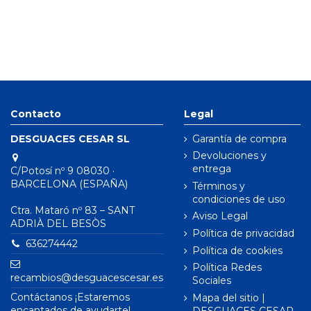
Contacto
Legal
DESGUACES CESAR SL
Garantía de compra
Devoluciones y
entrega
C/Potosí nº 9 08030 ·
BARCELONA (ESPAÑA)
Términos y
condiciones de uso
Ctra. Mataró nº 83 – SANT
Aviso Legal
ADRIÀ DEL BESÒS
Política de privacidad
636274442
Política de cookies
Política Redes
recambios@desguacescesar.es
Sociales
Contáctanos ¡Estaremos
Mapa del sitio |
encantados de ayudarte!
DESGUACES CESAR