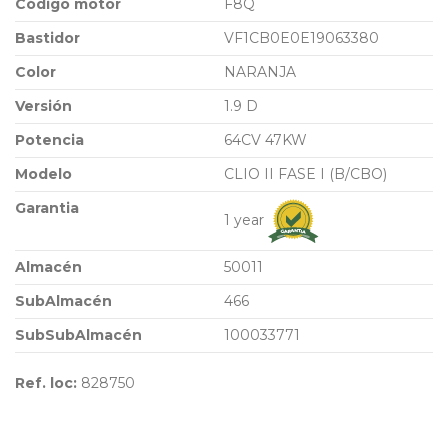
Código motor
F8Q
Bastidor
VF1CB0E0E19063380
Color
NARANJA
Versión
1.9 D
Potencia
64CV 47KW
Modelo
CLIO II FASE I (B/CBO)
Garantia
1 year
Almacén
50011
SubAlmacén
466
SubSubAlmacén
100033771
Ref. loc:
828750