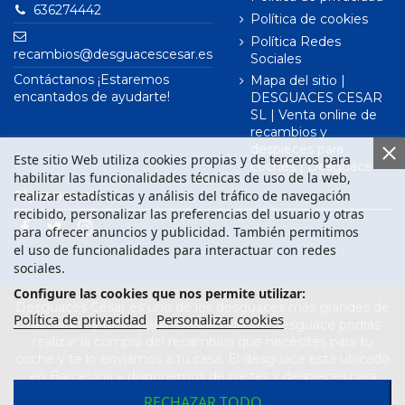
636274442
Política de cookies
Política Redes
recambios@desguacescesar.es
Sociales
Contáctanos ¡Estaremos
Mapa del sitio |
encantados de ayudarte!
DESGUACES CESAR
SL | Venta online de
recambios y
despieces para
Este sitio Web utiliza cookies propias y de terceros para
coches | Desguace
habilitar las funcionalidades técnicas de uso de la web,
realizar estadísticas y análisis del tráfico de navegación
Síguenos en
recibido, personalizar las preferencias del usuario y otras
para ofrecer anuncios y publicidad. También permitimos
el uso de funcionalidades para interactuar con redes
sociales.
Configure las cookies que nos permite utilizar:
Desguaces César es uno de los desguaces más grandes de
Política de privacidad
Personalizar cookies
Barcelona y de España. Desde nuestro desguace podrás
realizar la compra del recambios que necesites para tu
coche y te lo enviamos a tu casa. El desguace está ubicado
en Barcelona y disponemos de piezas y despieces para
todas las marcas de vehículos. Compra el recambio que
RECHAZAR TODO