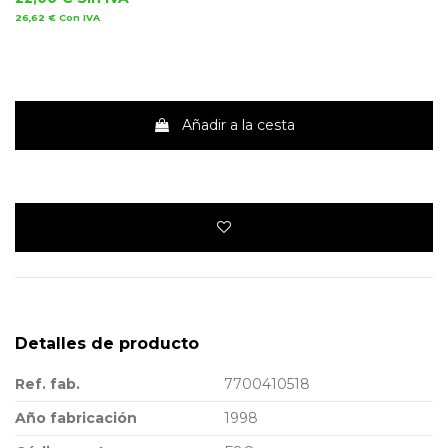
26,62 €
Con IVA
Añadir a la cesta
Detalles de producto
Ref. fab.
7700410518
Año fabricación
1998