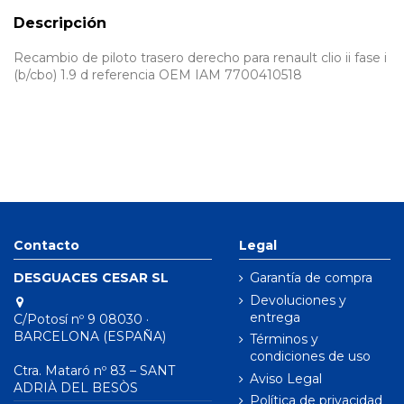
Descripción
Recambio de piloto trasero derecho para renault clio ii fase i
(b/cbo) 1.9 d referencia OEM IAM 7700410518
Contacto
Legal
DESGUACES CESAR SL
Garantía de compra
Devoluciones y
entrega
C/Potosí nº 9 08030 ·
BARCELONA (ESPAÑA)
Términos y
condiciones de uso
Ctra. Mataró nº 83 – SANT
Aviso Legal
ADRIÀ DEL BESÒS
Política de privacidad