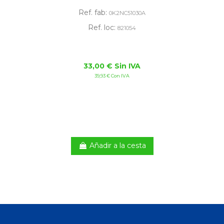
Ref. fab:
0K2NC51030A
Ref. loc:
821054
33,00 € Sin IVA
39,93 € Con IVA
Añadir a la cesta