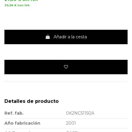
33,28 €
Con IVA
Añadir a la cesta
Detalles de producto
Ref. fab.
0K2NC51150A
Año fabricación
2001