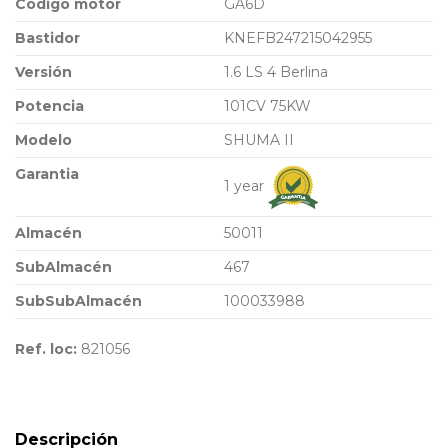
Código motor
GA6D
Bastidor
KNEFB247215042955
Versión
1.6 LS 4 Berlina
Potencia
101CV 75KW
Modelo
SHUMA II
Garantia
1 year
Almacén
50011
SubAlmacén
467
SubSubAlmacén
100033988
Ref. loc:
821056
Descripción