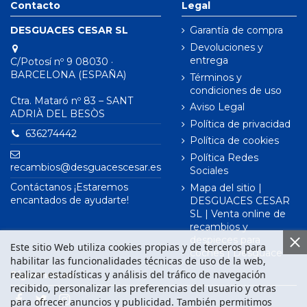
Contacto
Legal
DESGUACES CESAR SL
Garantía de compra
Devoluciones y
entrega
C/Potosí nº 9 08030 ·
BARCELONA (ESPAÑA)
Términos y
condiciones de uso
Ctra. Mataró nº 83 – SANT
Aviso Legal
ADRIÀ DEL BESÒS
Política de privacidad
636274442
Política de cookies
Política Redes
recambios@desguacescesar.es
Sociales
Contáctanos ¡Estaremos
Mapa del sitio |
encantados de ayudarte!
DESGUACES CESAR
SL | Venta online de
recambios y
despieces para
Este sitio Web utiliza cookies propias y de terceros para
coches | Desguace
habilitar las funcionalidades técnicas de uso de la web,
realizar estadísticas y análisis del tráfico de navegación
Síguenos en
recibido, personalizar las preferencias del usuario y otras
para ofrecer anuncios y publicidad. También permitimos