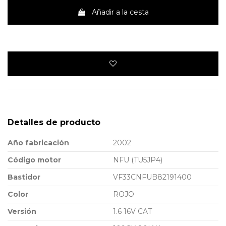
Añadir a la cesta
Detalles de producto
Año fabricación
2002
Código motor
NFU (TU5JP4)
Bastidor
VF33CNFUB82191400
Color
ROJO
Versión
1.6 16V CAT