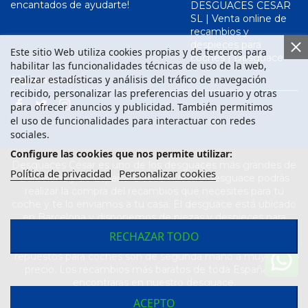
encantados de ayudarte!
DESGUACES CESAR
SL | Venta online de
recambios y
despieces para
Este sitio Web utiliza cookies propias y de terceros para
coches | Desguace
habilitar las funcionalidades técnicas de uso de la web,
realizar estadísticas y análisis del tráfico de navegación
Síguenos en
recibido, personalizar las preferencias del usuario y otras
para ofrecer anuncios y publicidad. También permitimos
el uso de funcionalidades para interactuar con redes
sociales.
Configure las cookies que nos permite utilizar:
Desguaces César es uno de los desguaces más grandes de
Política de privacidad
Personalizar cookies
Barcelona y de España. Desde nuestro desguace podrás
realizar la compra del recambios que necesites para tu
coche y te lo enviamos a tu casa. El desguace está ubicado
en Barcelona y disponemos de piezas y despieces para
todas las marcas de vehículos. Compra el recambio que
RECHAZAR TODO
necesitas para tu coche en nuestro desguace. Los
repuestos para coches son de segunda mano a muy buen
precio. Los recambios más baratos de toda España los
encontraras en nuestro desguace.
ACEPTO
Desarrollado por
Seintosoft