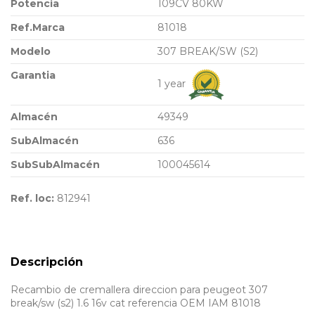
Potencia
109CV 80KW
Ref.Marca
81018
Modelo
307 BREAK/SW (S2)
Garantia
1 year
Almacén
49349
SubAlmacén
636
SubSubAlmacén
100045614
Ref. loc:
812941
Descripción
Recambio de cremallera direccion para peugeot 307
break/sw (s2) 1.6 16v cat referencia OEM IAM 81018